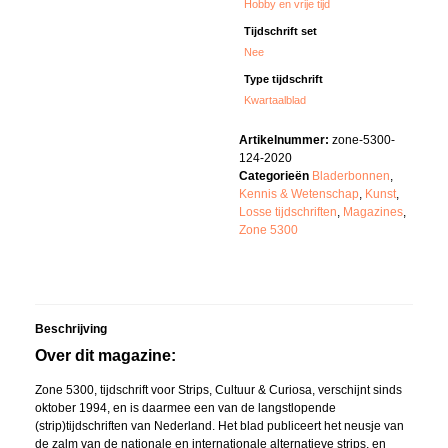
Hobby en vrije tijd
Tijdschrift set
Nee
Type tijdschrift
Kwartaalblad
Artikelnummer:
zone-5300-
124-2020
Categorieën
Bladerbonnen
,
Kennis & Wetenschap
,
Kunst
,
Losse tijdschriften
,
Magazines
,
Zone 5300
Beschrijving
Over dit magazine:
Zone 5300, tijdschrift voor Strips, Cultuur & Curiosa, verschijnt sinds
oktober 1994, en is daarmee een van de langstlopende
(strip)tijdschriften van Nederland. Het blad publiceert het neusje van
de zalm van de nationale en internationale alternatieve strips, en