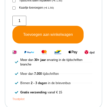
Tijdschrift laten inpakken
(
+
€
1,50
)
Kaartje toevoegen
(
+
€
1,50
)
Toevoegen aan winkelwagen
Meer dan
30+ jaar
ervaring in de tijdschriften
branche
Meer dan
7.000
tijdschriften
Binnen
2 - 3 dagen
in de brievenbus
Gratis verzending
vanaf € 15
Trustpilot