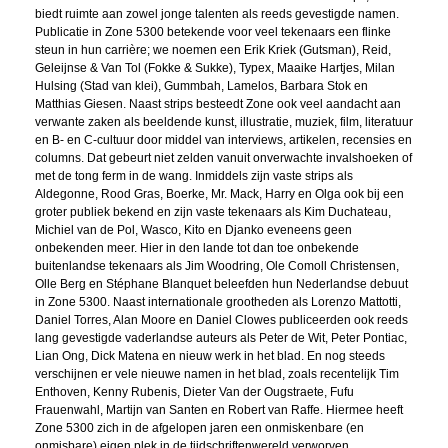
biedt ruimte aan zowel jonge talenten als reeds gevestigde namen.
Publicatie in Zone 5300 betekende voor veel tekenaars een flinke
steun in hun carrière; we noemen een Erik Kriek (Gutsman), Reid,
Geleijnse & Van Tol (Fokke & Sukke), Typex, Maaike Hartjes, Milan
Hulsing (Stad van klei), Gummbah, Lamelos, Barbara Stok en
Matthias Giesen. Naast strips besteedt Zone ook veel aandacht aan
verwante zaken als beeldende kunst, illustratie, muziek, film, literatuur
en B- en C-cultuur door middel van interviews, artikelen, recensies en
columns. Dat gebeurt niet zelden vanuit onverwachte invalshoeken of
met de tong ferm in de wang. Inmiddels zijn vaste strips als
Aldegonne, Rood Gras, Boerke, Mr. Mack, Harry en Olga ook bij een
groter publiek bekend en zijn vaste tekenaars als Kim Duchateau,
Michiel van de Pol, Wasco, Kito en Djanko eveneens geen
onbekenden meer. Hier in den lande tot dan toe onbekende
buitenlandse tekenaars als Jim Woodring, Ole Comoll Christensen,
Olle Berg en Stéphane Blanquet beleefden hun Nederlandse debuut
in Zone 5300. Naast internationale grootheden als Lorenzo Mattotti,
Daniel Torres, Alan Moore en Daniel Clowes publiceerden ook reeds
lang gevestigde vaderlandse auteurs als Peter de Wit, Peter Pontiac,
Lian Ong, Dick Matena en nieuw werk in het blad. En nog steeds
verschijnen er vele nieuwe namen in het blad, zoals recentelijk Tim
Enthoven, Kenny Rubenis, Dieter Van der Ougstraete, Fufu
Frauenwahl, Martijn van Santen en Robert van Raffe. Hiermee heeft
Zone 5300 zich in de afgelopen jaren een onmiskenbare (en
onmisbare) eigen plek in de tijdschriftenwereld verworven.