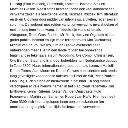
Hulsing (Stad van klei), Gummbah, Lamelos, Barbara Stok en
Matthias Giesen. Naast strips besteedt Zone ook veel aandacht aan
verwante zaken als beeldende kunst, illustratie, muziek, film, literatuur
en B- en C-cultuur door middel van interviews, artikelen, recensies en
columns. Dat gebeurt niet zelden vanuit onverwachte invalshoeken of
met de tong ferm in de wang. Inmiddels zijn vaste strips als
Aldegonne, Rood Gras, Boerke, Mr. Mack, Harry en Olga ook bij een
groter publiek bekend en zijn vaste tekenaars als Kim Duchateau,
Michiel van de Pol, Wasco, Kito en Djanko eveneens geen
onbekenden meer. Hier in den lande tot dan toe onbekende
buitenlandse tekenaars als Jim Woodring, Ole Comoll Christensen,
Olle Berg en Stéphane Blanquet beleefden hun Nederlandse debuut
in Zone 5300. Naast internationale grootheden als Lorenzo Mattotti,
Daniel Torres, Alan Moore en Daniel Clowes publiceerden ook reeds
lang gevestigde vaderlandse auteurs als Peter de Wit, Peter Pontiac,
Lian Ong, Dick Matena en nieuw werk in het blad. En nog steeds
verschijnen er vele nieuwe namen in het blad, zoals recentelijk Tim
Enthoven, Kenny Rubenis, Dieter Van der Ougstraete, Fufu
Frauenwahl, Martijn van Santen en Robert van Raffe. Hiermee heeft
Zone 5300 zich in de afgelopen jaren een onmiskenbare (en
onmisbare) eigen plek in de tijdschriftenwereld verworven.