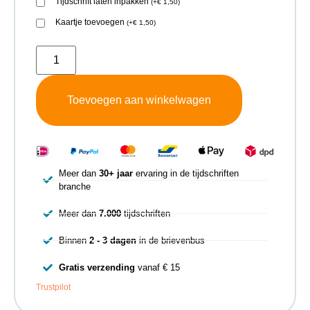
Tijdschrift laten inpakken
(
+
€
1,50
)
Kaartje toevoegen
(
+
€
1,50
)
Toevoegen aan winkelwagen
Meer dan
30+ jaar
ervaring in de tijdschriften
branche
Meer dan
7.000
tijdschriften
Binnen
2 - 3 dagen
in de brievenbus
Gratis verzending
vanaf € 15
Trustpilot