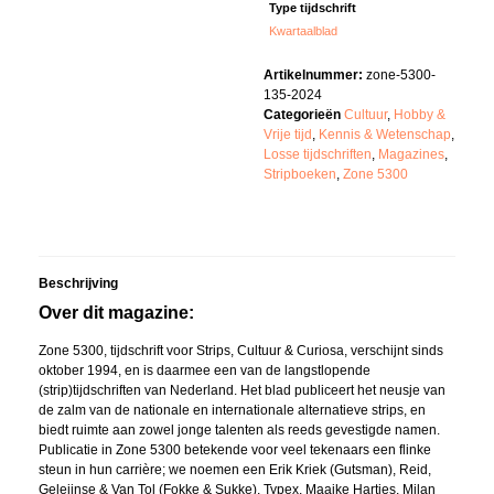
Type tijdschrift
Kwartaalblad
Artikelnummer:
zone-5300-
135-2024
Categorieën
Cultuur
,
Hobby &
Vrije tijd
,
Kennis & Wetenschap
,
Losse tijdschriften
,
Magazines
,
Stripboeken
,
Zone 5300
Beschrijving
Over dit magazine:
Zone 5300, tijdschrift voor Strips, Cultuur & Curiosa, verschijnt sinds
oktober 1994, en is daarmee een van de langstlopende
(strip)tijdschriften van Nederland. Het blad publiceert het neusje van
de zalm van de nationale en internationale alternatieve strips, en
biedt ruimte aan zowel jonge talenten als reeds gevestigde namen.
Publicatie in Zone 5300 betekende voor veel tekenaars een flinke
steun in hun carrière; we noemen een Erik Kriek (Gutsman), Reid,
Geleijnse & Van Tol (Fokke & Sukke), Typex, Maaike Hartjes, Milan