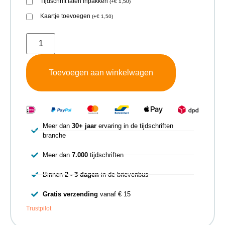
Tijdschrift laten inpakken
(
+
€
1,50
)
Kaartje toevoegen
(
+
€
1,50
)
Toevoegen aan winkelwagen
Meer dan
30+ jaar
ervaring in de tijdschriften
branche
Meer dan
7.000
tijdschriften
Binnen
2 - 3 dagen
in de brievenbus
Gratis verzending
vanaf € 15
Trustpilot