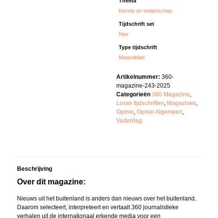
Thema
Kennis en wetenschap
Tijdschrift set
Nee
Type tijdschrift
Maandblad
Artikelnummer:
360-
magazine-243-2025
Categorieën
360 Magazine
,
Losse tijdschriften
,
Magazines
,
Opinie
,
Opinie Algemeen
,
Vaderdag
Beschrijving
Over dit magazine:
Nieuws uit het buitenland is anders dan nieuws over het buitenland.
Daarom selecteert, interpreteert en vertaalt 360 journalistieke
verhalen uit de internationaal erkende media voor een