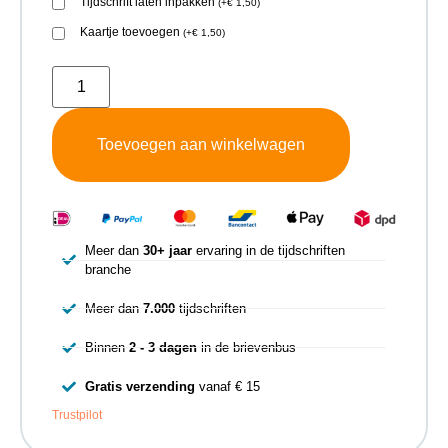
Tijdschrift laten inpakken
(
+
€
1,50
)
Kaartje toevoegen
(
+
€
1,50
)
Toevoegen aan winkelwagen
Meer dan
30+ jaar
ervaring in de tijdschriften
branche
Meer dan
7.000
tijdschriften
Binnen
2 - 3 dagen
in de brievenbus
Gratis verzending
vanaf € 15
Trustpilot