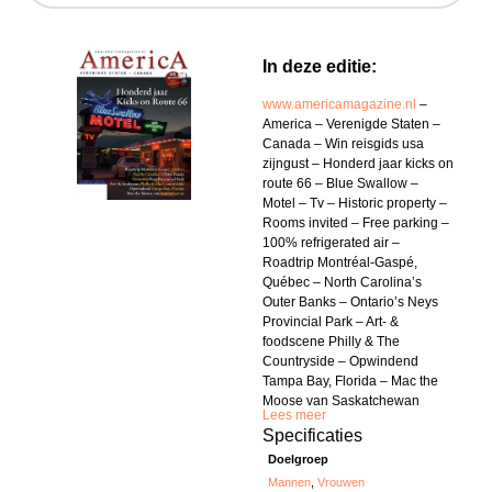
In deze editie:
www.americamagazine.nl
–
America – Verenigde Staten –
Canada – Win reisgids usa
zijngust – Honderd jaar kicks on
route 66 – Blue Swallow –
Motel – Tv – Historic property –
Rooms invited – Free parking –
100% refrigerated air –
Roadtrip Montréal-Gaspé,
Québec – North Carolina’s
Outer Banks – Ontario’s Neys
Provincial Park – Art- &
foodscene Philly & The
Countryside – Opwindend
Tampa Bay, Florida – Mac the
Moose van Saskatchewan
Lees meer
Specificaties
Doelgroep
Mannen
,
Vrouwen