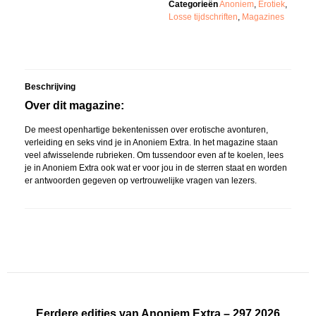
Categorieën
Anoniem
,
Erotiek
,
Losse tijdschriften
,
Magazines
Beschrijving
Over dit magazine:
De meest openhartige bekentenissen over erotische avonturen,
verleiding en seks vind je in Anoniem Extra. In het magazine staan
veel afwisselende rubrieken. Om tussendoor even af te koelen, lees
je in Anoniem Extra ook wat er voor jou in de sterren staat en worden
er antwoorden gegeven op vertrouwelijke vragen van lezers.
Eerdere edities van Anoniem Extra – 297 2026