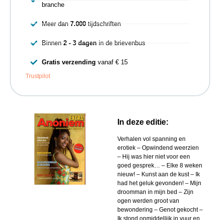
branche
Meer dan
7.000
tijdschriften
Binnen
2 - 3 dagen
in de brievenbus
Gratis verzending
vanaf € 15
Trustpilot
In deze editie:
Verhalen vol spanning en
erotiek – Opwindend weerzien
– Hij was hier niet voor een
goed gesprek… – Elke 8 weken
nieuw! – Kunst aan de kust – Ik
had het geluk gevonden! – Mijn
droomman in mijn bed – Zijn
ogen werden groot van
bewondering – Genot gekocht –
Ik stond onmiddellijk in vuur en