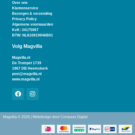
Over ons
Klantenservice
Bezorgen & verzending
Privacy Policy
Algemene voorwaarden
KvK: 34175067
BTW: NL810819946B01
Volg Magvilla
Magvilla.nl
De Trompet 1739
1967 DB Heemskerk
post@magvilla.nl
www.magvilla.nl
Magvilla © 2026 | Webdesign door
Compass Digital