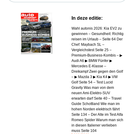
In deze editie:
Wahl autonis 2026: Kia EV2 zu
gewinnen – Gesundheit: Richtig
reisen im Urlaub – Seite 64 Der
Chef: Maybach SL –
Vergleichstest Seite 25 –
Premium-Business-Kombis – ▶
Audi A6 ▶ BMW Fünfer ▶
Mercedes E-Klasse –
Dreikampf Zwei gegen den Golf
– ▶ Mazda 3 ▶ Kia K4 ▶ VW
Golf Seite 54 – Test Lucid
Gravity Was man von dem
neuen Ami-Elektro-SUV
erwarten darf Seite 40 – Travel
Guide Schottland Wie man im
hohen Norden elektrisch fährt
Seite 134 – Der Alte im Test Alfa
Romeo Spider Warum man sich
in diesen Italiener verlieben
muss Seite 104