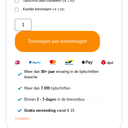
Tijdschrift laten inpakken
(
+
€
1,50
)
Kaartje toevoegen
(
+
€
1,50
)
Toevoegen aan winkelwagen
Meer dan
30+ jaar
ervaring in de tijdschriften
branche
Meer dan
7.000
tijdschriften
Binnen
2 - 3 dagen
in de brievenbus
Gratis verzending
vanaf € 15
Trustpilot