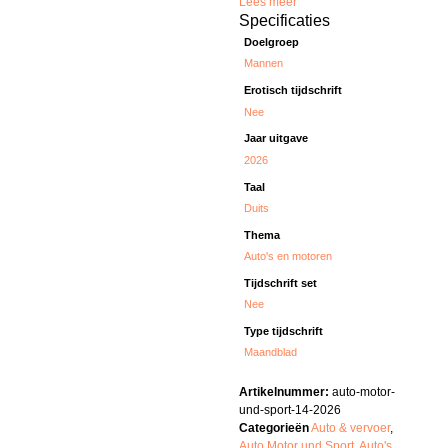
Lees meer
Specificaties
Doelgroep
Mannen
Erotisch tijdschrift
Nee
Jaar uitgave
2026
Taal
Duits
Thema
Auto's en motoren
Tijdschrift set
Nee
Type tijdschrift
Maandblad
Artikelnummer:
auto-motor-
und-sport-14-2026
Categorieën
Auto & vervoer
,
Auto Motor und Sport
,
Auto's
,