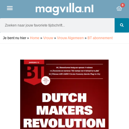
0
Je bent nu hier
»
Home
»
Vrouw
»
Vrouw Algemeen
»
BT abonnement