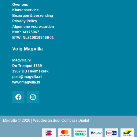
Over ons
Klantenservice
Bezorgen & verzending
Privacy Policy
Algemene voorwaarden
KvK: 34175067
BTW: NL810819946B01
Volg Magvilla
Magvilla.nl
De Trompet 1739
1967 DB Heemskerk
post@magvilla.nl
www.magvilla.nl
Magvilla © 2026 | Webdesign door
Compass Digital