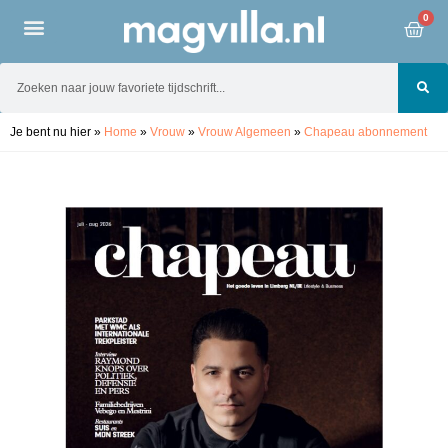
0
Je bent nu hier
»
Home
»
Vrouw
»
Vrouw Algemeen
»
Chapeau abonnement