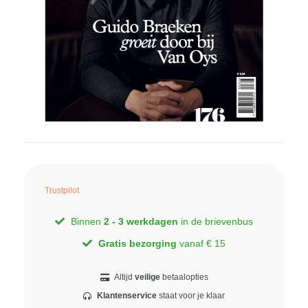
Trustpilot
Binnen
2 - 3 werkdagen
in de brievenbus
Gratis bezorging
vanaf € 15
Altijd
veilige
betaalopties
Klantenservice
staat voor je klaar