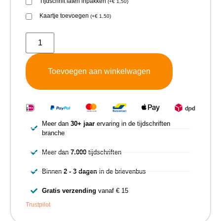
Tijdschrift laten inpakken
(
+
€
1,50
)
Kaartje toevoegen
(
+
€
1,50
)
Toevoegen aan winkelwagen
Meer dan
30+ jaar
ervaring in de tijdschriften
branche
Meer dan
7.000
tijdschriften
Binnen
2 - 3 dagen
in de brievenbus
Gratis verzending
vanaf € 15
Trustpilot