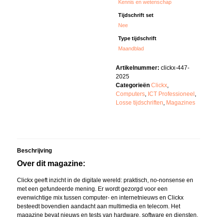
Kennis en wetenschap
Tijdschrift set
Nee
Type tijdschrift
Maandblad
Artikelnummer:
clickx-447-
2025
Categorieën
Clickx
,
Computers
,
ICT Professioneel
,
Losse tijdschriften
,
Magazines
Beschrijving
Over dit magazine:
Clickx geeft inzicht in de digitale wereld: praktisch, no-nonsense en
met een gefundeerde mening. Er wordt gezorgd voor een
evenwichtige mix tussen computer- en internetnieuws en Clickx
besteedt bovendien aandacht aan multimedia en telecom. Het
magazine bevat nieuws en tests van hardware, software en diensten,