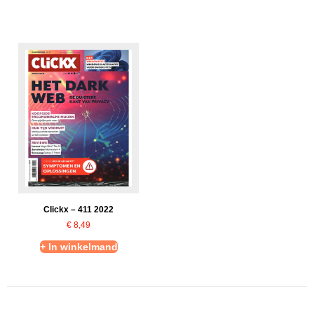
Clickx – 411 2022
€
8,49
+ In winkelmand