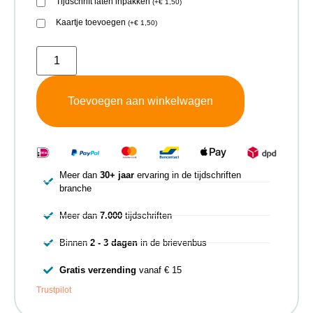
Tijdschrift laten inpakken
(
+
€
1,50
)
Kaartje toevoegen
(
+
€
1,50
)
Toevoegen aan winkelwagen
Meer dan
30+ jaar
ervaring in de tijdschriften
branche
Meer dan
7.000
tijdschriften
Binnen
2 - 3 dagen
in de brievenbus
Gratis verzending
vanaf € 15
Trustpilot