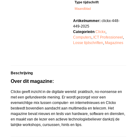
Type tijdschrift
Maandblad
Artikelnummer:
clickx-448-
449-2025
Categorieën
Clickx
,
Computers
,
ICT Professioneel
,
Losse tijdschriften
,
Magazines
Beschrijving
Over dit magazine:
Clickx geeft inzicht in de digitale wereld: praktisch, no-nonsense en
met een gefundeerde mening. Er wordt gezorgd voor een
evenwichtige mix tussen computer- en internetnieuws en Clickx
besteedt bovendien aandacht aan multimedia en telecom. Het
magazine bevat nieuws en tests van hardware, software en diensten,
en maakt van de lezer een actieve technologiebeliever dankzij de
talrijke workshops, cursussen, hints en tips.