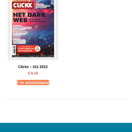
Clickx – 411 2022
€
8,49
+ In winkelmand