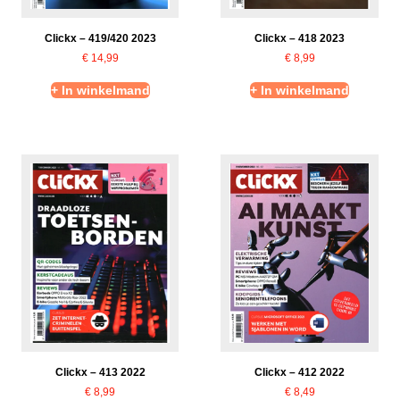
Clickx – 419/420 2023
Clickx – 418 2023
€
14,99
€
8,99
+ In winkelmand
+ In winkelmand
Clickx – 413 2022
Clickx – 412 2022
€
8,99
€
8,49