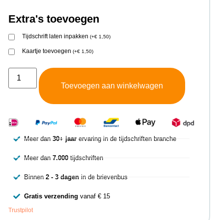
Extra's toevoegen
Tijdschrift laten inpakken
(
+
€
1,50
)
Kaartje toevoegen
(
+
€
1,50
)
Toevoegen aan winkelwagen
Meer dan
30+ jaar
ervaring in de tijdschriften branche
Meer dan
7.000
tijdschriften
Binnen
2 - 3 dagen
in de brievenbus
Gratis verzending
vanaf € 15
Trustpilot