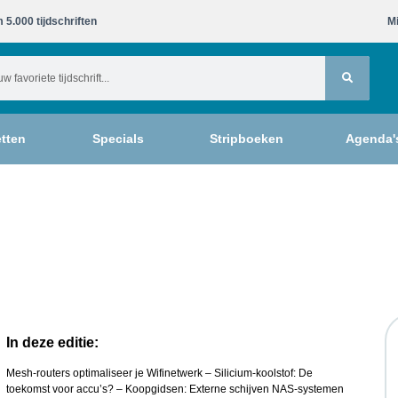
 5.000 tijdschriften​
Mi
tten
Specials
Stripboeken
Agenda'
In deze editie:
Mesh-routers optimaliseer je Wifinetwerk – Silicium-koolstof: De
toekomst voor accu’s? – Koopgidsen: Externe schijven NAS-systemen