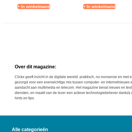
+ In winkelmand
+ In winkelmand
Over dit magazine:
Clickx geeft inzicht in de digitale wereld: praktisch, no-nonsense en me
gezorgd voor een evenwichtige mix tussen computer- en internetnieuws 
aandacht aan multimedia en telecom. Het magazine bevat nieuws en test
diensten, en maakt van de lezer een actieve technologiebeliever dankzij 
hints en tips.
Alle categorieën