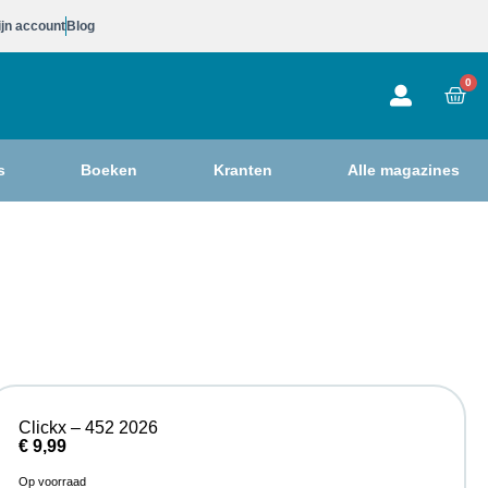
jn account
Blog
0
s
Boeken
Kranten
Alle magazines
Clickx – 452 2026
€
9,99
Op voorraad