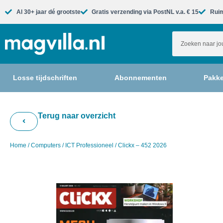
Al 30+ jaar dé grootste​
Gratis verzending via PostNL v.a. € 15
Ruim
Losse tijdschriften
Abonnementen
Pakke
Terug naar overzicht
Home
/
Computers
/
ICT Professioneel
/ Clickx – 452 2026