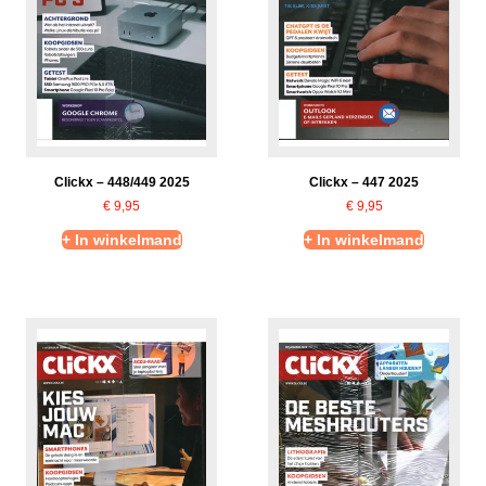
Clickx – 448/449 2025
Clickx – 447 2025
€
9,95
€
9,95
+ In winkelmand
+ In winkelmand