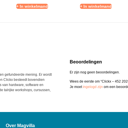
+ In winkelmand
+ In winkelmand
Beoordelingen
Er zijn nog geen beoordelingen.
t een gefundeerde mening. Er wordt
en Clickx besteedt bovendien
Wees de eerste om “Clickx – 452 202
s van hardware, software en
Je moet
ingelogd zijn
om een beoordel
de talrijke workshops, cursussen,
Over Magvilla