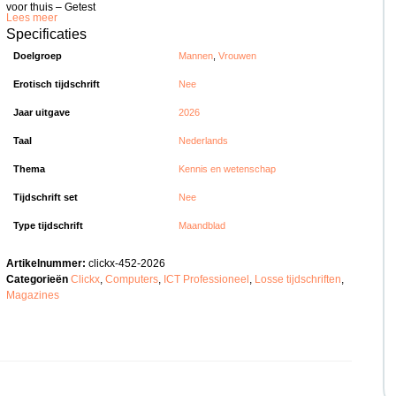
voor thuis – Getest
Lees meer
Specificaties
Doelgroep
Mannen
,
Vrouwen
Erotisch tijdschrift
Nee
Jaar uitgave
2026
Taal
Nederlands
Thema
Kennis en wetenschap
Tijdschrift set
Nee
Type tijdschrift
Maandblad
Artikelnummer:
clickx-452-2026
Categorieën
Clickx
,
Computers
,
ICT Professioneel
,
Losse tijdschriften
,
Magazines