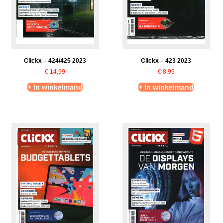
Clickx – 424/425 2023
Clickx – 423 2023
€
14,99
€
8,99
+ In winkelmand
+ In winkelmand