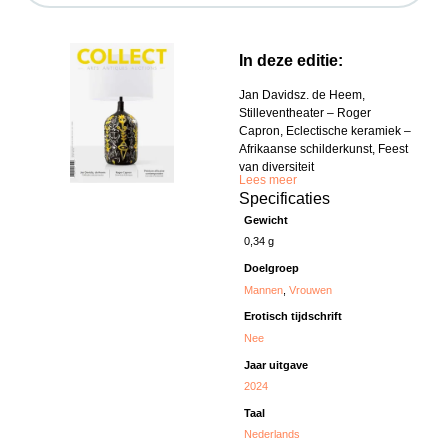
In deze editie:
Jan Davidsz. de Heem,
Stilleventheater – Roger
Capron, Eclectische keramiek –
Afrikaanse schilderkunst, Feest
van diversiteit
Lees meer
Specificaties
Gewicht
0,34 g
Doelgroep
Mannen
,
Vrouwen
Erotisch tijdschrift
Nee
Jaar uitgave
2024
Taal
Nederlands