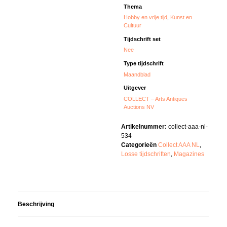
Thema
Hobby en vrije tijd
,
Kunst en
Cultuur
Tijdschrift set
Nee
Type tijdschrift
Maandblad
Uitgever
COLLECT – Arts Antiques
Auctions NV
Artikelnummer:
collect-aaa-nl-
534
Categorieën
Collect AAA NL
,
Losse tijdschriften
,
Magazines
Beschrijving