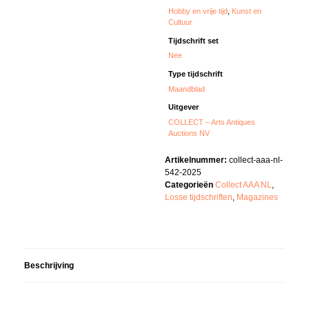
Hobby en vrije tijd
,
Kunst en
Cultuur
Tijdschrift set
Nee
Type tijdschrift
Maandblad
Uitgever
COLLECT – Arts Antiques
Auctions NV
Artikelnummer:
collect-aaa-nl-
542-2025
Categorieën
Collect AAA NL
,
Losse tijdschriften
,
Magazines
Beschrijving