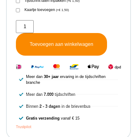
Tijdschrift laten inpakken
(
+
€
1,50
)
Kaartje toevoegen
(
+
€
1,50
)
Toevoegen aan winkelwagen
Meer dan
30+ jaar
ervaring in de tijdschriften
branche
Meer dan
7.000
tijdschriften
Binnen
2 - 3 dagen
in de brievenbus
Gratis verzending
vanaf € 15
Trustpilot