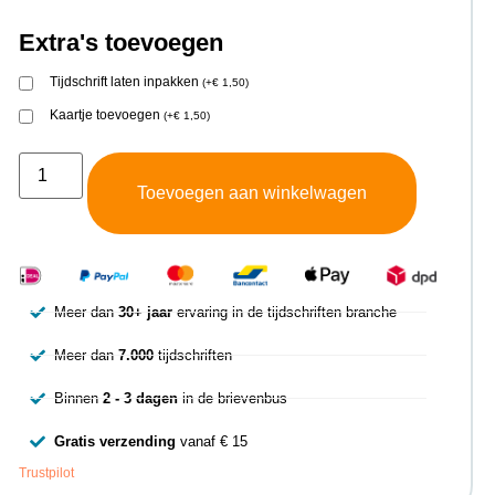
Extra's toevoegen
Tijdschrift laten inpakken
(
+
€
1,50
)
Kaartje toevoegen
(
+
€
1,50
)
Toevoegen aan winkelwagen
Meer dan
30+ jaar
ervaring in de tijdschriften branche
Meer dan
7.000
tijdschriften
Binnen
2 - 3 dagen
in de brievenbus
Gratis verzending
vanaf € 15
Trustpilot