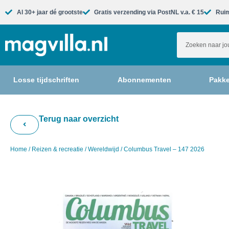
Al 30+ jaar dé grootste​
Gratis verzending via PostNL v.a. € 15
Ruim
Losse tijdschriften
Abonnementen
Pakke
Terug naar overzicht
Home
/
Reizen & recreatie
/
Wereldwijd
/ Columbus Travel – 147 2026