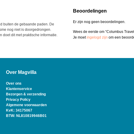
Beoordelingen
Er zijn nog geen beoordelingen.
eld buiten de gebaande paden. De
sme nog niet is doorgedrongen.
Wees de eerste om “Columbus Travel
doet dit met praktische informatie.
Je moet
ingelogd zijn
om een beoordel
Over Magvilla
Over ons
Klantenservice
Bezorgen & verzending
Privacy Policy
Algemene voorwaarden
KvK: 34175067
BTW: NL810819946B01