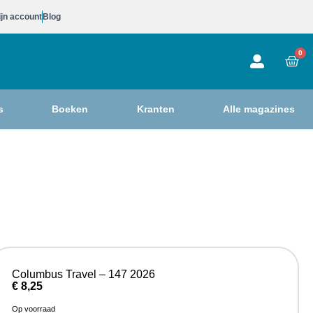
jn account
Blog
0
s
Boeken
Kranten
Alle magazines
Columbus Travel – 147 2026
€
8,25
Op voorraad