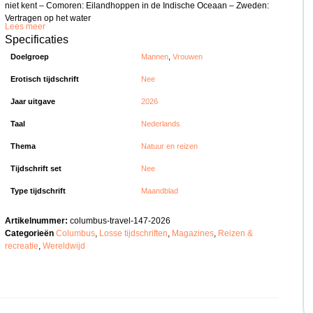
niet kent – Comoren: Eilandhoppen in de Indische Oceaan – Zweden:
Vertragen op het water
Lees meer
Specificaties
Doelgroep
Mannen
,
Vrouwen
Erotisch tijdschrift
Nee
Jaar uitgave
2026
Taal
Nederlands
Thema
Natuur en reizen
Tijdschrift set
Nee
Type tijdschrift
Maandblad
Artikelnummer:
columbus-travel-147-2026
Categorieën
Columbus
,
Losse tijdschriften
,
Magazines
,
Reizen &
recreatie
,
Wereldwijd