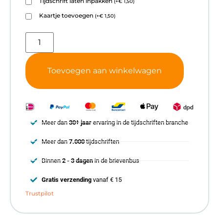
Tijdschrift laten inpakken
(
+
€
1,50
)
Kaartje toevoegen
(
+
€
1,50
)
Toevoegen aan winkelwagen
Meer dan
30+ jaar
ervaring in de tijdschriften branche
Meer dan
7.000
tijdschriften
Binnen
2 - 3 dagen
in de brievenbus
Gratis verzending
vanaf € 15
Trustpilot