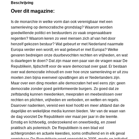
Beschrijving
Over dit magazine:
Is de monarchie in welke vorm dan ook verenigbaar met een
samenleving op democratische grondslag? Waarom worden
goedwillende politici en bestuurders zo vaak ongenaakbare
regenten? Waarom keren zo veel mensen zich af van het door
henzelf gekozen bestuur? Wat gebeurt er met Nederland naarmate
Europa verder een wordt, en wat gebeurt er met Europa? Welke
gevaren bedreigen onze duurbevochten rechten en vrijheden, en wat
is daartegen te doen? Dat zijn maar een paar van de vragen waar De
Republikein, tijdschrift voor de ware democraat over gaat. Er bestaan
over wat democratie inhoudt en over hoe onze samenleving er uit zou
moeten zien bijna evenveel opvattingen als er Nederlanders zijn.
Maar over een ding moeten alle democraten het wel eens zijn: geen
democratie zonder goed geïnformeerde burgers. Zo goed dat ze
zelfstandig kunnen meedenken, meepraten en meebeslissen over
rechten en plichten, vrijheden en verboden, en wetten en regels.
Daarover nadenken, vereist een koel hoofd en meer afstand dan de
dagelijke en wekelijkse media kunnen bieden. Ver van de waan van
de dag voorziet De Republikein vier maal per jaar in die leemte.
Ernstig en lichtvoetig, onderzoekend en oneerbiedig, en zowel
praktisch als polemisch. De Republikein is een blad vol
achtergronden en actuele kwesties, soms onthullend en in elk geval