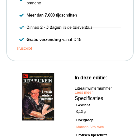
branche
Meer dan
7.000
tijdschriften
Binnen
2 - 3 dagen
in de brievenbus
Gratis verzending
vanaf € 15
Trustpilot
In deze editie:
Literair winternummer
Lees meer
Specificaties
Gewicht
0,13 g
Doelgroep
Mannen
,
Vrouwen
Erotisch tijdschrift