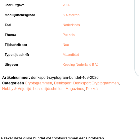
Jaar uitgave
2026
Moeilijkheidsgraad
3-4 sterren
Taal
Nederlands
Thema
Puzzels
Tijdschrift set
Nee
Type tijdschrift
Maandblad
Uitgever
Keesing Nederland B.V.
Artikelnummer:
denksport-cryptogram-bundel-469-2026
Categorieën
Cryptogrammen
,
Denksport
,
Denksport Cryptogrammen
,
Hobby & Vrije tijd
,
Losse tijdschriften
,
Magazines
,
Puzzels
 je zeker deze dikke bundel vol cryptogrammen eens proberen.