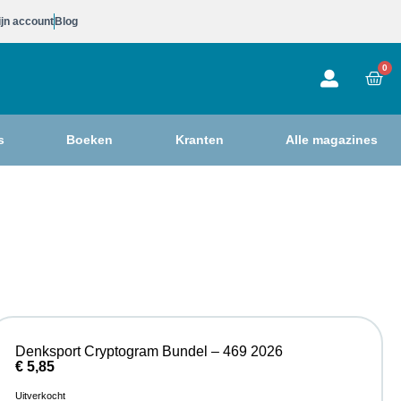
jn account
Blog
0
s
Boeken
Kranten
Alle magazines
Denksport Cryptogram Bundel – 469 2026
€
5,85
Uitverkocht