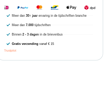
Meer dan
30+ jaar
ervaring in de tijdschriften branche
Meer dan
7.000
tijdschriften
Binnen
2 - 3 dagen
in de brievenbus
Gratis verzending
vanaf € 15
Trustpilot