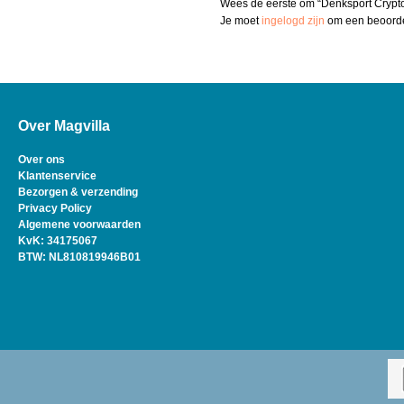
Wees de eerste om “Denksport Crypt
Je moet
ingelogd zijn
om een beoordel
Over Magvilla
Over ons
Klantenservice
Bezorgen & verzending
Privacy Policy
Algemene voorwaarden
KvK: 34175067
BTW: NL810819946B01