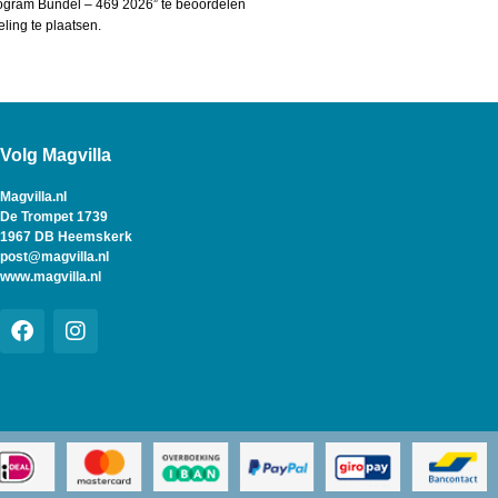
ogram Bundel – 469 2026” te beoordelen
ing te plaatsen.
Volg Magvilla
Magvilla.nl
De Trompet 1739
1967 DB Heemskerk
post@magvilla.nl
www.magvilla.nl