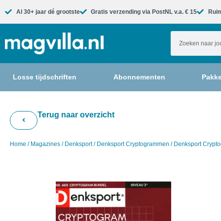
Al 30+ jaar dé grootste​
Gratis verzending via PostNL v.a. € 15
Ruim
Losse tijdschriften
Abonnementen
Pakke
Terug naar overzicht
Home
/
Magazines
/
Denksport
/
Denksport Cryptogrammen
/ Denksport Crypt