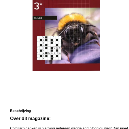
Beschrijving
Over dit magazine:
Cryptisch denken is niet voor iedereen weggelegd. Voor jou wel? Dan moet