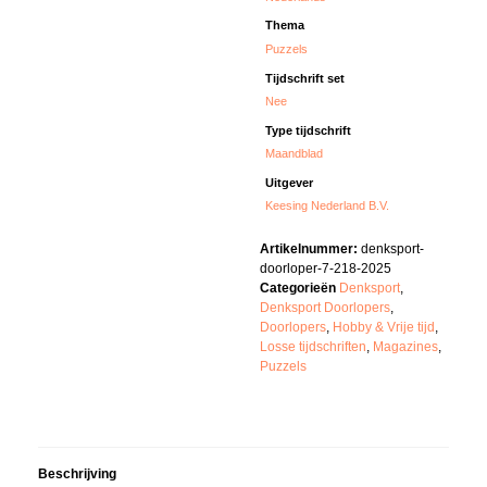
Thema
Puzzels
Tijdschrift set
Nee
Type tijdschrift
Maandblad
Uitgever
Keesing Nederland B.V.
Artikelnummer:
denksport-
doorloper-7-218-2025
Categorieën
Denksport
,
Denksport Doorlopers
,
Doorlopers
,
Hobby & Vrije tijd
,
Losse tijdschriften
,
Magazines
,
Puzzels
Beschrijving