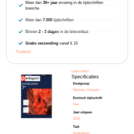
Meer dan
30+ jaar
ervaring in de tijdschriften
branche
Meer dan
7.000
tijdschriften
Binnen
2 - 3 dagen
in de brievenbus
Gratis verzending
vanaf € 15
Trustpilot
Lees meer
Specificaties
Doelgroep
Mannen
,
Vrouwen
Erotisch tijdschrift
Nee
Jaar uitgave
2025
Taal
Nederlands