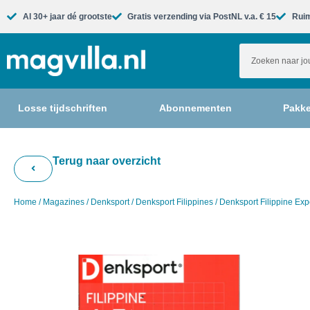
Al 30+ jaar dé grootste​
Gratis verzending via PostNL v.a. € 15
Ruim
Losse tijdschriften
Abonnementen
Pakke
Terug naar overzicht
Home
/
Magazines
/
Denksport
/
Denksport Filippines
/ Denksport Filippine Exp