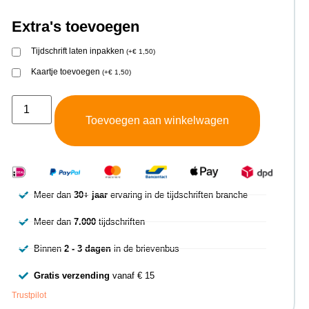
Extra's toevoegen
Tijdschrift laten inpakken
(
+
€
1,50
)
Kaartje toevoegen
(
+
€
1,50
)
Toevoegen aan winkelwagen
Meer dan
30+ jaar
ervaring in de tijdschriften branche
Meer dan
7.000
tijdschriften
Binnen
2 - 3 dagen
in de brievenbus
Gratis verzending
vanaf € 15
Trustpilot