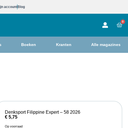
jn account
Blog
0
s
Boeken
Kranten
Alle magazines
Denksport Filippine Expert – 58 2026
€
5,75
Op voorraad