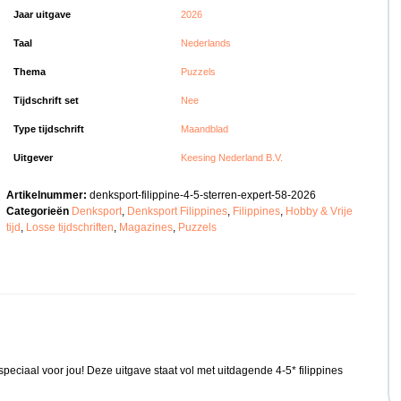
Jaar uitgave
2026
Taal
Nederlands
Thema
Puzzels
Tijdschrift set
Nee
Type tijdschrift
Maandblad
Uitgever
Keesing Nederland B.V.
Artikelnummer:
denksport-filippine-4-5-sterren-expert-58-2026
Categorieën
Denksport
,
Denksport Filippines
,
Filippines
,
Hobby & Vrije
tijd
,
Losse tijdschriften
,
Magazines
,
Puzzels
speciaal voor jou! Deze uitgave staat vol met uitdagende 4-5* filippines