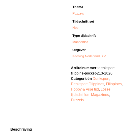
Thema
Puzzels
Tijdschrift set
Nee
Type tijdschrift
Maandblad
Uitgever
Keesing Nederland B.V.
Artikelnummer:
denksport-
filippine-pocket-213-2026
Categorieën
Denksport
,
Denksport Filippines
,
Filippines
,
Hobby & Vrije tijd
,
Losse
tijdschriften
,
Magazines
,
Puzzels
Beschrijving