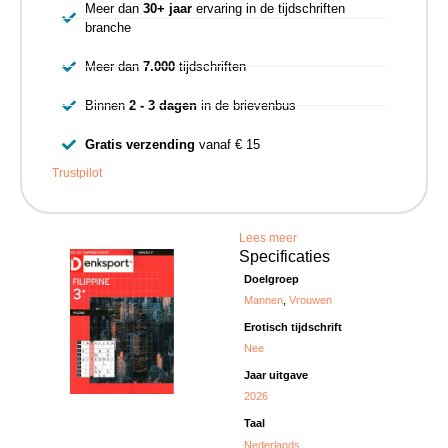
Meer dan
30+ jaar
ervaring in de tijdschriften
branche
Meer dan
7.000
tijdschriften
Binnen
2 - 3 dagen
in de brievenbus
Gratis verzending
vanaf € 15
Trustpilot
Lees meer
Specificaties
Doelgroep
Mannen
,
Vrouwen
Erotisch tijdschrift
Nee
Jaar uitgave
2026
Taal
Nederlands