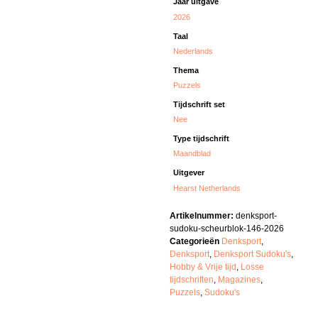
Jaar uitgave
2026
Taal
Nederlands
Thema
Puzzels
Tijdschrift set
Nee
Type tijdschrift
Maandblad
Uitgever
Hearst Netherlands
Artikelnummer:
denksport-
sudoku-scheurblok-146-2026
Categorieën
Denksport
,
Denksport
,
Denksport Sudoku's
,
Hobby & Vrije tijd
,
Losse
tijdschriften
,
Magazines
,
Puzzels
,
Sudoku's