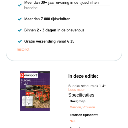
Meer dan
30+ jaar
ervaring in de tijdschriften
branche
Meer dan
7.000
tijdschriften
Binnen
2 - 3 dagen
in de brievenbus
Gratis verzending
vanaf € 15
Trustpilot
In deze editie:
Sudoku scheurblok 1-4*
Lees meer
Specificaties
Doelgroep
Mannen
,
Vrouwen
Erotisch tijdschrift
Nee