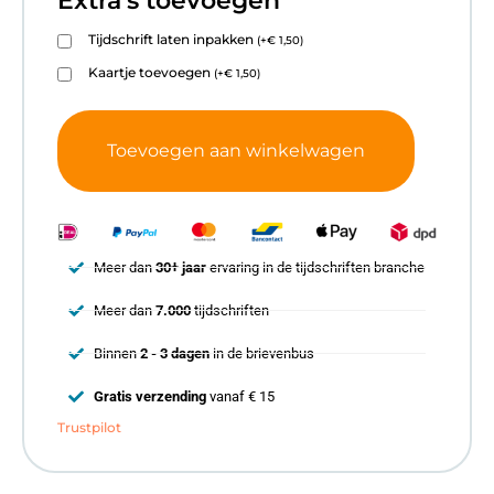
Extra's toevoegen
Tijdschrift laten inpakken
(
+
€
1,50
)
Kaartje toevoegen
(
+
€
1,50
)
Toevoegen aan winkelwagen
Meer dan
30+ jaar
ervaring in de tijdschriften branche
Meer dan
7.000
tijdschriften
Binnen
2 - 3 dagen
in de brievenbus
Gratis verzending
vanaf € 15
Trustpilot