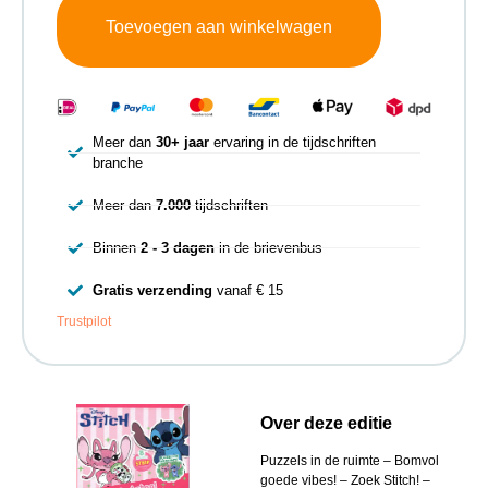
Toevoegen aan winkelwagen
Meer dan
30+ jaar
ervaring in de tijdschriften
branche
Meer dan
7.000
tijdschriften
Binnen
2 - 3 dagen
in de brievenbus
Gratis verzending
vanaf € 15
Trustpilot
Over deze editie
Puzzels in de ruimte – Bomvol
goede vibes! – Zoek Stitch! –