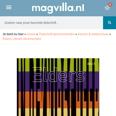
0
Je bent nu hier
»
Home
»
Tijdschrift abonnementen
»
Kennis & wetenschap
»
Elders Literair abonnement