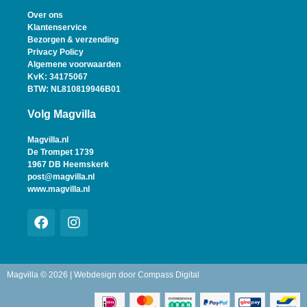
Over ons
Klantenservice
Bezorgen & verzending
Privacy Policy
Algemene voorwaarden
KvK: 34175067
BTW: NL810819946B01
Volg Magvilla
Magvilla.nl
De Trompet 1739
1967 DB Heemskerk
post@magvilla.nl
www.magvilla.nl
Magvilla © 2026 | Webdesign door
Compass Digital