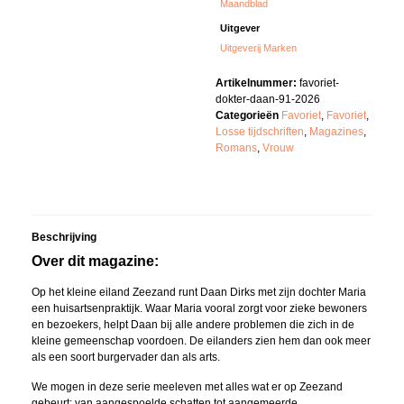
Maandblad
Uitgever
Uitgeverij Marken
Artikelnummer:
favoriet-
dokter-daan-91-2026
Categorieën
Favoriet
,
Favoriet
,
Losse tijdschriften
,
Magazines
,
Romans
,
Vrouw
Beschrijving
Over dit magazine:
Op het kleine eiland Zeezand runt Daan Dirks met zijn dochter Maria
een huisartsenpraktijk. Waar Maria vooral zorgt voor zieke bewoners
en bezoekers, helpt Daan bij alle andere problemen die zich in de
kleine gemeenschap voordoen. De eilanders zien hem dan ook meer
als een soort burgervader dan als arts.
We mogen in deze serie meeleven met alles wat er op Zeezand
gebeurt: van aangespoelde schatten tot aangemeerde