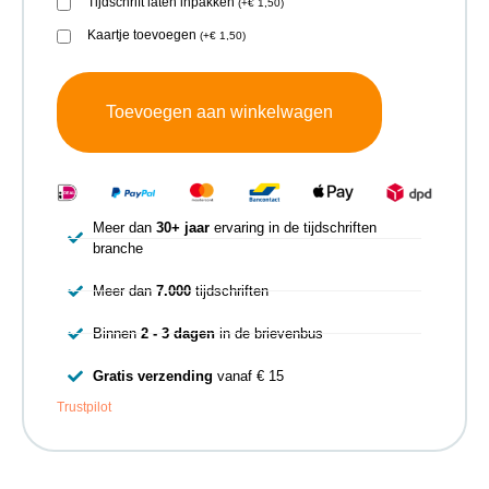
Tijdschrift laten inpakken
(
+
€
1,50
)
Kaartje toevoegen
(
+
€
1,50
)
Toevoegen aan winkelwagen
Meer dan
30+ jaar
ervaring in de tijdschriften
branche
Meer dan
7.000
tijdschriften
Binnen
2 - 3 dagen
in de brievenbus
Gratis verzending
vanaf € 15
Trustpilot