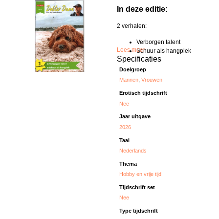
In deze editie:
2 verhalen:
Verborgen talent
Lees meer
Schuur als hangplek
Specificaties
Doelgroep
Mannen
,
Vrouwen
Erotisch tijdschrift
Nee
Jaar uitgave
2026
Taal
Nederlands
Thema
Hobby en vrije tijd
Tijdschrift set
Nee
Type tijdschrift