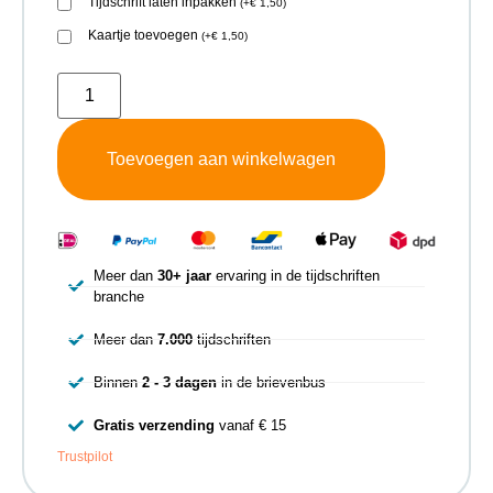
Tijdschrift laten inpakken
(
+
€
1,50
)
Kaartje toevoegen
(
+
€
1,50
)
Toevoegen aan winkelwagen
Meer dan
30+ jaar
ervaring in de tijdschriften
branche
Meer dan
7.000
tijdschriften
Binnen
2 - 3 dagen
in de brievenbus
Gratis verzending
vanaf € 15
Trustpilot