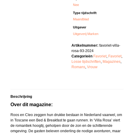
Nee
Type tijdschrift
Maandblad
Uitgever
Uitgeverij Marken
Artikelnummer:
favoriet-villa-
rosa-93-2024
Categorieën
Favoriet
,
Favoriet
,
Losse tijdschriften
,
Magazines
,
Romans
,
Vrouw
Beschrijving
Over dit magazine:
Roos en Cleo zeggen hun drukke bestaan in Nederland vaarwel, om
in Toscane een Bed & Breakfast te gaan runnen. In ‘Villa Rosa’ viert
de romantiek hoogtij, geholpen door de zon en de schitterende
omgeving. De gasten beleven onderling de nodige avonturen, maar