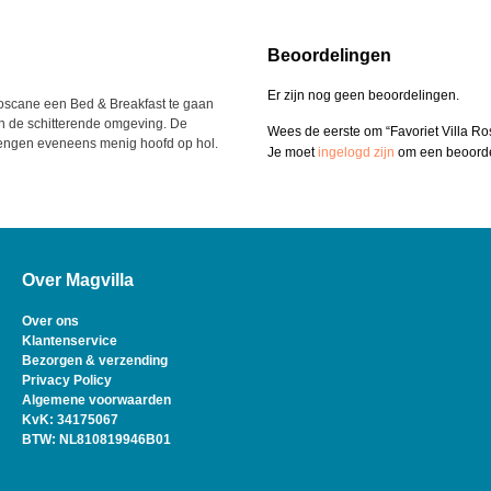
Beoordelingen
Er zijn nog geen beoordelingen.
oscane een Bed & Breakfast te gaan
 en de schitterende omgeving. De
Wees de eerste om “Favoriet Villa Ro
rengen eveneens menig hoofd op hol.
Je moet
ingelogd zijn
om een beoordel
Over Magvilla
Over ons
Klantenservice
Bezorgen & verzending
Privacy Policy
Algemene voorwaarden
KvK: 34175067
BTW: NL810819946B01