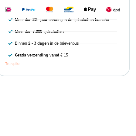
Meer dan
30+ jaar
ervaring in de tijdschriften branche
Meer dan
7.000
tijdschriften
Binnen
2 - 3 dagen
in de brievenbus
Gratis verzending
vanaf € 15
Trustpilot