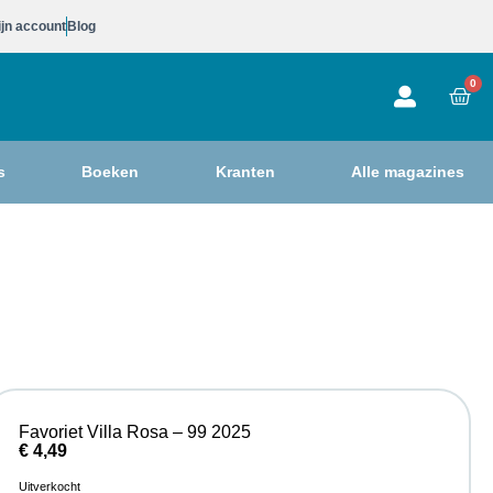
jn account
Blog
0
s
Boeken
Kranten
Alle magazines
Favoriet Villa Rosa – 99 2025
€
4,49
Uitverkocht