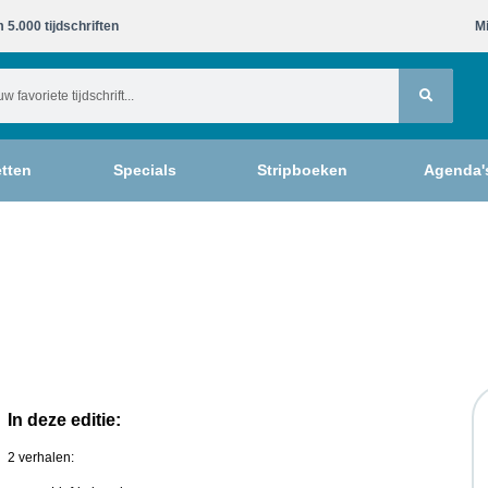
 5.000 tijdschriften​
Mi
tten
Specials
Stripboeken
Agenda'
In deze editie:
2 verhalen: