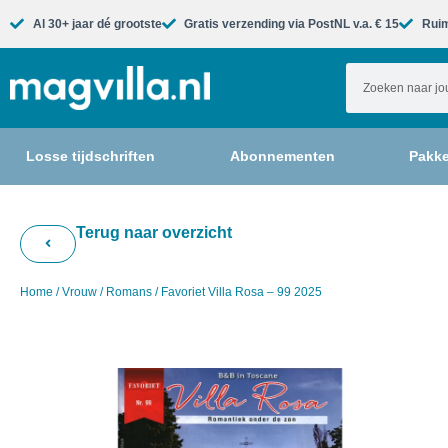
Al 30+ jaar dé grootste​
Gratis verzending via PostNL v.a. € 15
Ruim
Losse tijdschriften
Abonnementen
Pakke
Terug naar overzicht
Home
/
Vrouw
/
Romans
/ Favoriet Villa Rosa – 99 2025