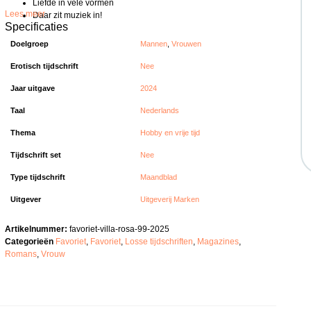
Liefde in vele vormen
Lees meer
Daar zit muziek in!
Specificaties
Doelgroep
Mannen
,
Vrouwen
Erotisch tijdschrift
Nee
Jaar uitgave
2024
Taal
Nederlands
Thema
Hobby en vrije tijd
Tijdschrift set
Nee
Type tijdschrift
Maandblad
Uitgever
Uitgeverij Marken
Artikelnummer:
favoriet-villa-rosa-99-2025
Categorieën
Favoriet
,
Favoriet
,
Losse tijdschriften
,
Magazines
,
Romans
,
Vrouw