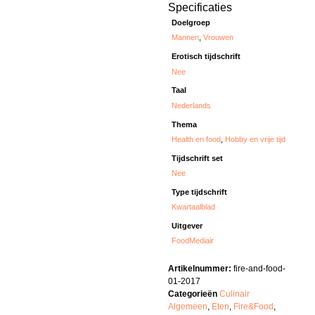
Specificaties
Doelgroep
Mannen
,
Vrouwen
Erotisch tijdschrift
Nee
Taal
Nederlands
Thema
Health en food
,
Hobby en vrije tijd
Tijdschrift set
Nee
Type tijdschrift
Kwartaalblad
Uitgever
FoodMediair
Artikelnummer:
fire-and-food-
01-2017
Categorieën
Culinair
Algemeen
,
Eten
,
Fire&Food
,