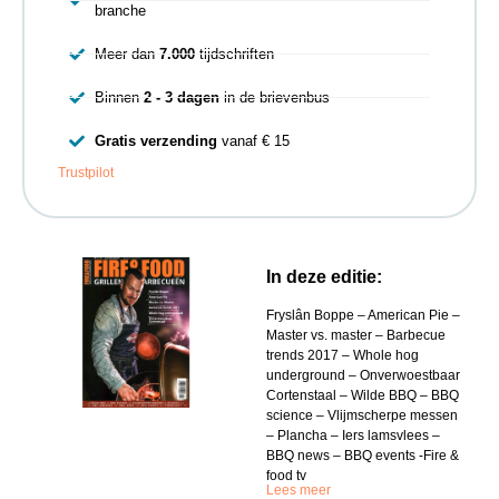
branche
Meer dan
7.000
tijdschriften
Binnen
2 - 3 dagen
in de brievenbus
Gratis verzending
vanaf € 15
Trustpilot
In deze editie:
Fryslân Boppe – American Pie –
Master vs. master – Barbecue
trends 2017 – Whole hog
underground – Onverwoestbaar
Cortenstaal – Wilde BBQ – BBQ
science – Vlijmscherpe messen
– Plancha – Iers lamsvlees –
BBQ news – BBQ events -Fire &
food tv
Lees meer