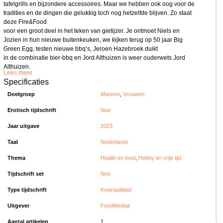
tafelgrills en bijzondere accessoires. Maar we hebben ook oog voor de
tradities en de dingen die gelukkig toch nog hetzelfde blijven. Zo staat
deze Fire&Food
voor een groot deel in het teken van gietijzer. Je ontmoet Niels en
Jozien in hun nieuwe buitenkeuken, we kijken terug op 50 jaar Big
Green Egg, testen nieuwe bbq’s, Jeroen Hazebroek duikt
in de combinatie bier-bbq en Jord Althuizen is weer ouderwets Jord
Althuizen.
Lees meer
Specificaties
Doelgroep
Mannen
,
Vrouwen
Erotisch tijdschrift
Nee
Jaar uitgave
2023
Taal
Nederlands
Thema
Health en food
,
Hobby en vrije tijd
Tijdschrift set
Nee
Type tijdschrift
Kwartaalblad
Uitgever
FoodMediair
Aantal artikelen
1