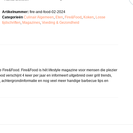
Artikelnummer:
fire-and-food-02-2024
Categorieën
Culinair Algemeen
,
Eten
,
Fire&Food
,
Koken
,
Losse
tijdschriften
,
Magazines
,
Voeding & Gezondheid
 Fire&Food. Fire&Food is hét lifestyle magazine voor mensen die plezier
od verschijnt 4 keer per jaar en informeert uitgebreid over grill trends,
s, achtergrondinformatie en nog veel meer handige barbecue tips en