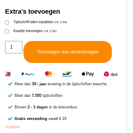
Extra's toevoegen
Tijdschrift laten inpakken
(
+
€
1,50
)
Kaartje toevoegen
(
+
€
1,50
)
Toevoegen aan winkelwagen
Meer dan
30+ jaar
ervaring in de tijdschriften branche
Meer dan
7.000
tijdschriften
Binnen
2 - 3 dagen
in de brievenbus
Gratis verzending
vanaf € 15
Trustpilot