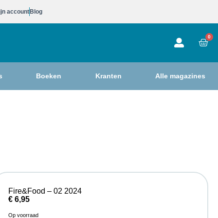
jn account
Blog
0
s
Boeken
Kranten
Alle magazines
Fire&Food – 02 2024
€
6,95
Op voorraad