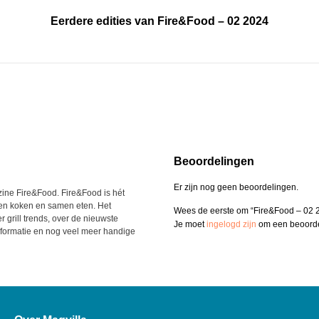
Eerdere edities van Fire&Food – 02 2024
Beoordelingen
Er zijn nog geen beoordelingen.
ine Fire&Food. Fire&Food is hét
iten koken en samen eten. Het
Wees de eerste om “Fire&Food – 02 
er grill trends, over de nieuwste
Je moet
ingelogd zijn
om een beoordel
nformatie en nog veel meer handige