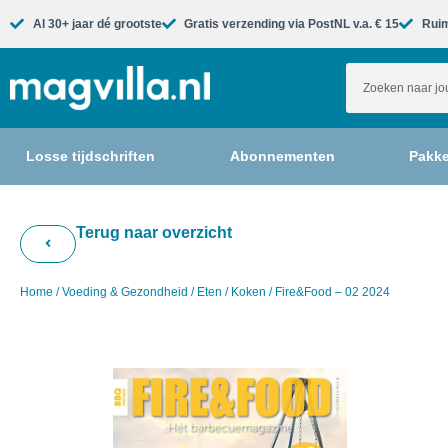
Al 30+ jaar dé grootste​
Gratis verzending via PostNL v.a. € 15
Ruim
Losse tijdschriften
Abonnementen
Pakke
Terug naar overzicht
Home
/
Voeding & Gezondheid
/
Eten
/
Koken
/ Fire&Food – 02 2024