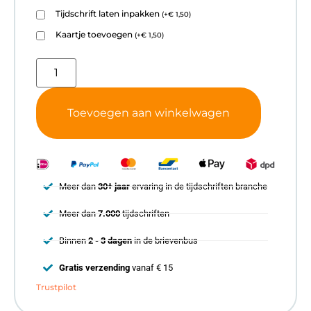
Tijdschrift laten inpakken
(
+
€
1,50
)
Kaartje toevoegen
(
+
€
1,50
)
Toevoegen aan winkelwagen
Meer dan
30+ jaar
ervaring in de tijdschriften branche
Meer dan
7.000
tijdschriften
Binnen
2 - 3 dagen
in de brievenbus
Gratis verzending
vanaf € 15
Trustpilot