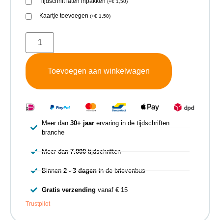
Tijdschrift laten inpakken
(
+
€
1,50
)
Kaartje toevoegen
(
+
€
1,50
)
Toevoegen aan winkelwagen
Meer dan
30+ jaar
ervaring in de tijdschriften
branche
Meer dan
7.000
tijdschriften
Binnen
2 - 3 dagen
in de brievenbus
Gratis verzending
vanaf € 15
Trustpilot