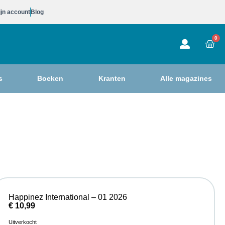
jn account
Blog
0
s
Boeken
Kranten
Alle magazines
Happinez International – 01 2026
€
10,99
Uitverkocht