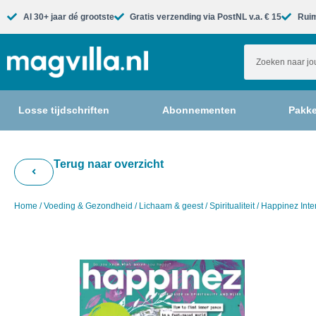
Al 30+ jaar dé grootste​
Gratis verzending via PostNL v.a. € 15
Ruim
Losse tijdschriften
Abonnementen
Pakke
Terug naar overzicht
Home
/
Voeding & Gezondheid
/
Lichaam & geest
/
Spiritualiteit
/ Happinez Inte