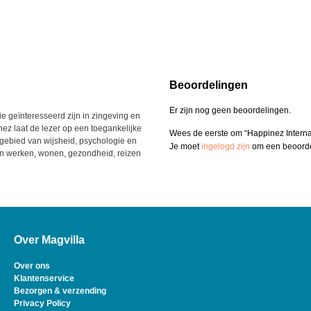
Beoordelingen
Er zijn nog geen beoordelingen.
ie geïnteresseerd zijn in zingeving en
nez laat de lezer op een toegankelijke
Wees de eerste om “Happinez Interna
ebied van wijsheid, psychologie en
Je moet
ingelogd zijn
om een beoordel
 en werken, wonen, gezondheid, reizen
Over Magvilla
Over ons
Klantenservice
Bezorgen & verzending
Privacy Policy