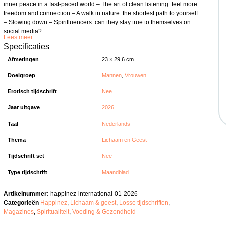
inner peace in a fast-paced world – The art of clean listening: feel more
freedom and connection – A walk in nature: the shortest path to yourself
– Slowing down – Spirifluencers: can they stay true to themselves on
social media?
Lees meer
Specificaties
Afmetingen
23 × 29,6 cm
Doelgroep
Mannen
,
Vrouwen
Erotisch tijdschrift
Nee
Jaar uitgave
2026
Taal
Nederlands
Thema
Lichaam en Geest
Tijdschrift set
Nee
Type tijdschrift
Maandblad
Artikelnummer:
happinez-international-01-2026
Categorieën
Happinez
,
Lichaam & geest
,
Losse tijdschriften
,
Magazines
,
Spiritualiteit
,
Voeding & Gezondheid