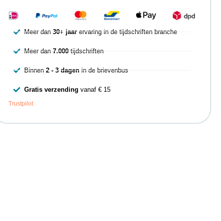
Meer dan
30+ jaar
ervaring in de tijdschriften branche
Meer dan
7.000
tijdschriften
Binnen
2 - 3 dagen
in de brievenbus
Gratis verzending
vanaf € 15
Trustpilot