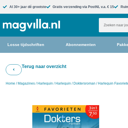
Al 30+ jaar dé grootste​
Gratis verzending via PostNL v.a. € 15
Ruim
Losse tijdschriften
Abonnementen
Pakke
Terug naar overzicht
Home
/
Magazines
/
Harlequin
/
Harlequin
/
Doktersroman
/ Harlequin Favorie