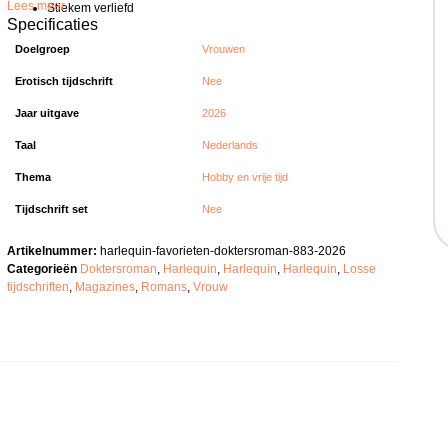
Lees meer
Stiekem verliefd
Specificaties
Doelgroep
Vrouwen
Erotisch tijdschrift
Nee
Jaar uitgave
2026
Taal
Nederlands
Thema
Hobby en vrije tijd
Tijdschrift set
Nee
Artikelnummer:
harlequin-favorieten-doktersroman-883-2026
Categorieën
Doktersroman
,
Harlequin
,
Harlequin
,
Harlequin
,
Losse
tijdschriften
,
Magazines
,
Romans
,
Vrouw