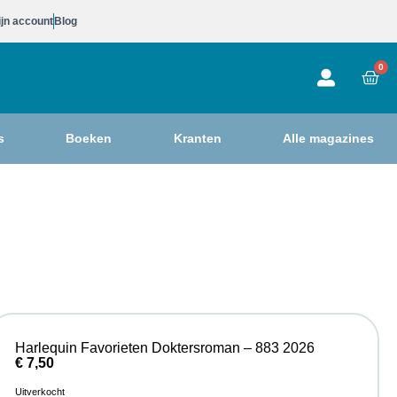
jn account
Blog
0
s
Boeken
Kranten
Alle magazines
Harlequin Favorieten Doktersroman – 883 2026
€
7,50
Uitverkocht