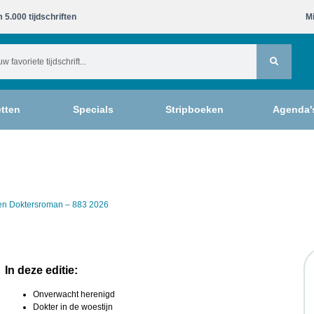
 5.000 tijdschriften​
Mi
tten
Specials
Stripboeken
Agenda'
ten Doktersroman – 883 2026
In deze editie:
Onverwacht herenigd
Dokter in de woestijn