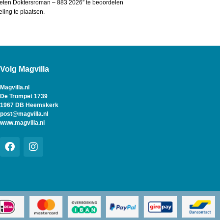
ieten Doktersroman – 883 2026” te beoordelen
ing te plaatsen.
Volg Magvilla
Magvilla.nl
De Trompet 1739
1967 DB Heemskerk
post@magvilla.nl
www.magvilla.nl