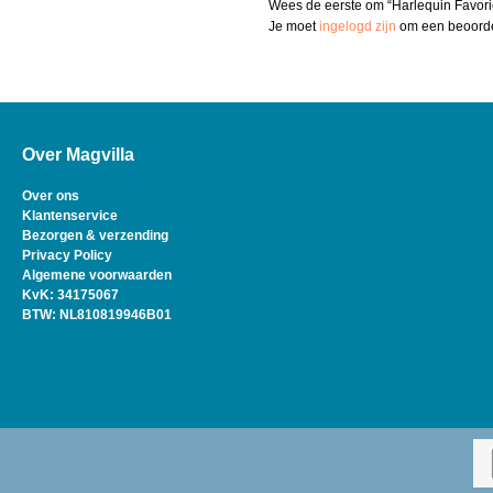
Wees de eerste om “Harlequin Favor
Je moet
ingelogd zijn
om een beoordel
Over Magvilla
Over ons
Klantenservice
Bezorgen & verzending
Privacy Policy
Algemene voorwaarden
KvK: 34175067
BTW: NL810819946B01