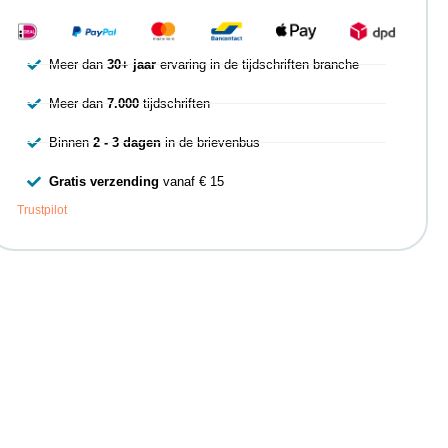
Meer dan
30+ jaar
ervaring in de tijdschriften branche
Meer dan
7.000
tijdschriften
Binnen
2 - 3 dagen
in de brievenbus
Gratis verzending
vanaf € 15
Trustpilot