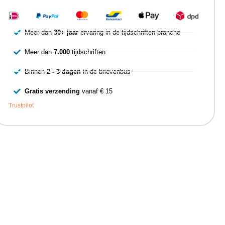
Meer dan
30+ jaar
ervaring in de tijdschriften branche
Meer dan
7.000
tijdschriften
Binnen
2 - 3 dagen
in de brievenbus
Gratis verzending
vanaf € 15
Trustpilot