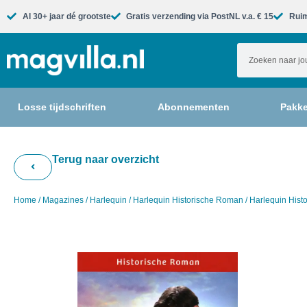
Al 30+ jaar dé grootste​
Gratis verzending via PostNL v.a. € 15
Ruim
Losse tijdschriften
Abonnementen
Pakke
Terug naar overzicht
Home
/
Magazines
/
Harlequin
/
Harlequin Historische Roman
/ Harlequin His