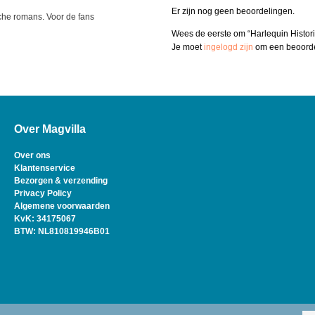
Er zijn nog geen beoordelingen.
ische romans. Voor de fans
Wees de eerste om “Harlequin Histo
Je moet
ingelogd zijn
om een beoordel
Over Magvilla
Over ons
Klantenservice
Bezorgen & verzending
Privacy Policy
Algemene voorwaarden
KvK: 34175067
BTW: NL810819946B01