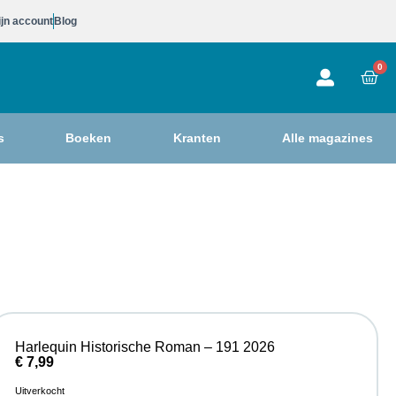
jn account
Blog
0
s
Boeken
Kranten
Alle magazines
Harlequin Historische Roman – 191 2026
€
7,99
Uitverkocht