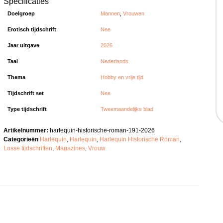
Specificaties
Doelgroep
Mannen
,
Vrouwen
Erotisch tijdschrift
Nee
Jaar uitgave
2026
Taal
Nederlands
Thema
Hobby en vrije tijd
Tijdschrift set
Nee
Type tijdschrift
Tweemaandelijks blad
Artikelnummer:
harlequin-historische-roman-191-2026
Categorieën
Harlequin
,
Harlequin
,
Harlequin Historische Roman
,
Losse tijdschriften
,
Magazines
,
Vrouw