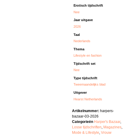
Erotisch tijdschrift
Nee
Jaar uitgave
2026
Taal
Nederlands
Thema
Lifestyle en fashion
Tijdschrift set
Nee
Type tijdschrift
Tweemaandelijks blad
Uitgever
Hearst Netherlands
Artikelnummer:
harpers-
bazaar-03-2026
Categorieën
Harper's Bazaar
,
Losse tijdschriften
,
Magazines
,
Mode & Lifestyle
,
Vrouw