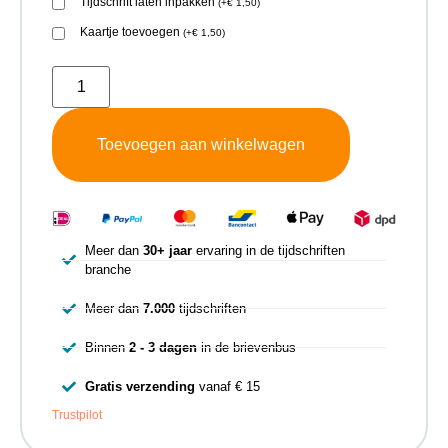
Tijdschrift laten inpakken
(
+
€
1,50
)
Kaartje toevoegen
(
+
€
1,50
)
Toevoegen aan winkelwagen
Meer dan
30+ jaar
ervaring in de tijdschriften
branche
Meer dan
7.000
tijdschriften
Binnen
2 - 3 dagen
in de brievenbus
Gratis verzending
vanaf € 15
Trustpilot