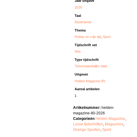
Jaar uitgave
2026
Taal
Nederlands
Thema
Hobby en vrije tijd
,
Sport
Tijdschrift set
Nee
Type tijdschrift
Tweemaandelijks blad
Uitgever
Helden Magazine BV
Aantal artikelen
1
Artikelnummer:
helden-
magazine-80-2026
Categorieën
Helden Magazine
,
Losse tijdschriften
,
Magazines
,
Overige Sporten
,
Sport