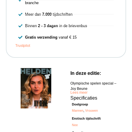
branche
Meer dan
7.000
tijdschriften
Binnen
2 - 3 dagen
in de brievenbus
Gratis verzending
vanaf € 15
Trustpilot
In deze editie:
Olympische spelen special –
Joy Beune
Lees meer
Specificaties
Doelgroep
Mannen
,
Vrouwen
Erotisch tijdschrift
Nee