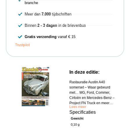
branche
Meer dan
7.000
tijdschriften
Binnen
2 - 3 dagen
in de brievenbus
Gratis verzending
vanaf € 15
Trustpilot
In deze editie:
Rastauratie Austin A40
somerset – Waar gebeurd
met… MG, Ford, Commer,
Cirtoën en Mercedes-Benz –
Project FN Truck en meer…
Lees meer
Specificaties
Gewicht
0,10 g