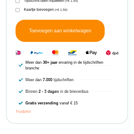
Tijdschrift laten inpakken
(
+
€
1,50
)
Kaartje toevoegen
(
+
€
1,50
)
Toevoegen aan winkelwagen
Meer dan
30+ jaar
ervaring in de tijdschriften
branche
Meer dan
7.000
tijdschriften
Binnen
2 - 3 dagen
in de brievenbus
Gratis verzending
vanaf € 15
Trustpilot