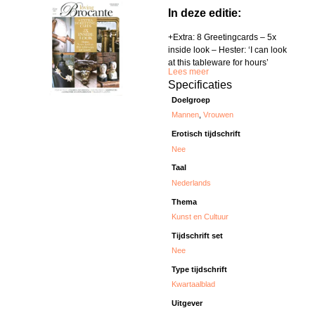
In deze editie:
+Extra: 8 Greetingcards – 5x
inside look – Hester: ‘I can look
at this tableware for hours’
Lees meer
Specificaties
Doelgroep
Mannen
,
Vrouwen
Erotisch tijdschrift
Nee
Taal
Nederlands
Thema
Kunst en Cultuur
Tijdschrift set
Nee
Type tijdschrift
Kwartaalblad
Uitgever