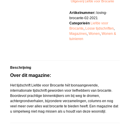
Uitgeverij Liefde voor Brocante
Artikelnummer:
loving-
brocante-02-2021
Categorieën
Liefde voor
Brocante
,
Losse tijdschriften
,
Magazines
,
Wonen
,
Wonen &
tuinieren
Beschrijving
Over dit magazine:
Het tijdschrift Liefde voor Brocante hét toonaangevende,
internationale tijdschrift geworden voor liefhebbers van brocante.
Boordevol prachtige binnenkijkers om bij weg te dromen,
achtergrondverhalen, bijzondere verzamelingen, columns en nog
veel meer over alles wat brocante te bieden heeft. Een magazine dat
u simpelweg niet mag missen als u houdt van deze woonstijl.