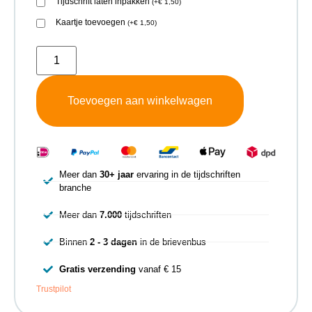
Tijdschrift laten inpakken
(
+
€
1,50
)
Kaartje toevoegen
(
+
€
1,50
)
Toevoegen aan winkelwagen
Meer dan
30+ jaar
ervaring in de tijdschriften
branche
Meer dan
7.000
tijdschriften
Binnen
2 - 3 dagen
in de brievenbus
Gratis verzending
vanaf € 15
Trustpilot