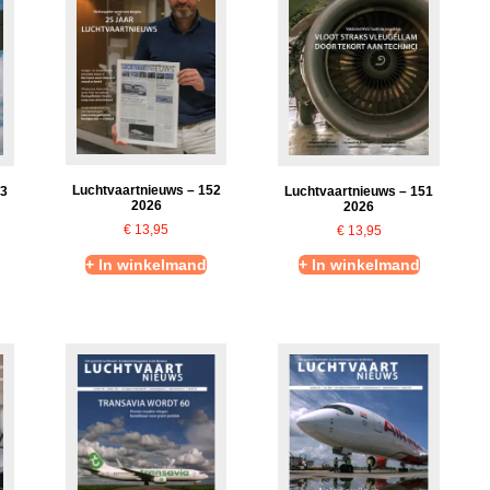
Luchtvaartnieuws – 152
53
Luchtvaartnieuws – 151
2026
2026
€
13,95
€
13,95
+ In winkelmand
+ In winkelmand