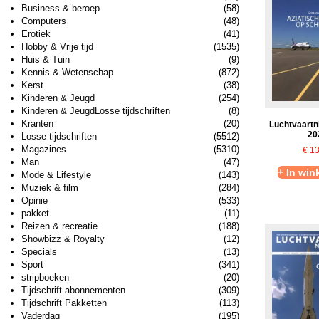
Business & beroep
(58)
Computers
(48)
Erotiek
(41)
Hobby & Vrije tijd
(1535)
Huis & Tuin
(9)
Kennis & Wetenschap
(872)
Kerst
(38)
Kinderen & Jeugd
(254)
Kinderen & JeugdLosse tijdschriften
(8)
Kranten
(20)
Luchtvaartn
20
Losse tijdschriften
(5512)
Magazines
(5310)
€
13
Man
(47)
+ In wi
Mode & Lifestyle
(143)
Muziek & film
(284)
Opinie
(533)
pakket
(11)
Reizen & recreatie
(188)
Showbizz & Royalty
(12)
Specials
(13)
Sport
(341)
stripboeken
(20)
Tijdschrift abonnementen
(309)
Tijdschrift Pakketten
(113)
Vaderdag
(195)