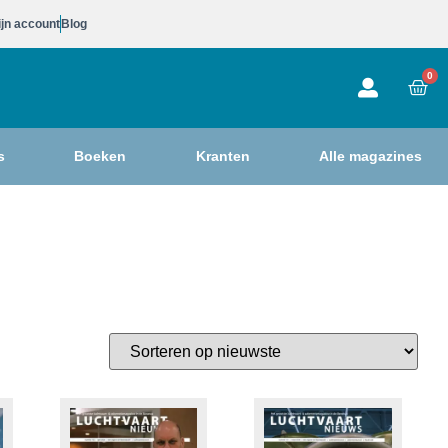
jn account
Blog
0
s
Boeken
Kranten
Alle magazines