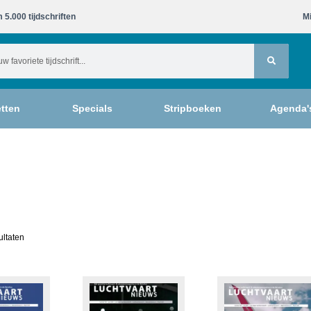
 5.000 tijdschriften​
Mi
tten
Specials
Stripboeken
Agenda'
ultaten