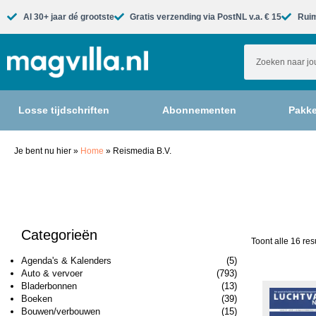
Al 30+ jaar dé grootste​
Gratis verzending via PostNL v.a. € 15
Ruim
Losse tijdschriften
Abonnementen
Pakke
Je bent nu hier
»
Home
»
Reismedia B.V.
Categorieën
Toont alle 16 res
Agenda's & Kalenders
(5)
Auto & vervoer
(793)
Bladerbonnen
(13)
Boeken
(39)
Bouwen/verbouwen
(15)