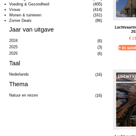
Voeding & Gezondheid
(405)
Vrouw
(414)
Wonen & tuinieren
(161)
Zomer Deals
(86)
Luchtvaartn
Jaar van uitgave
20
€
13
2024
(6)
2025
(3)
+ In wi
2026
(6)
Taal
Nederlands
(16)
Thema
Natuur en reizen
(16)