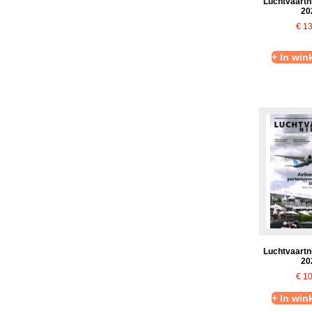
Luchtvaartn
20
€
13
+ In wi
Luchtvaartn
20
€
10
+ In wi