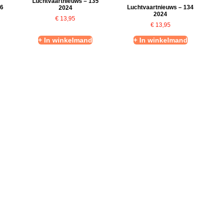
Luchtvaartnieuws – 135
36
Luchtvaartnieuws – 134
2024
2024
€
13,95
€
13,95
+ In winkelmand
+ In winkelmand