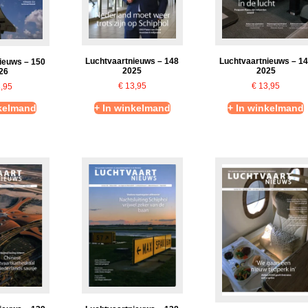
Luchtvaartnieuws – 1
Luchtvaartnieuws – 148
ieuws – 150
2025
2025
26
€
13,95
€
13,95
,95
nkelmand
+ In winkelmand
+ In winkelmand