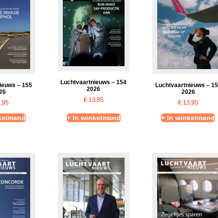
Luchtvaartnieuws – 154
ieuws – 155
Luchtvaartnieuws – 1
2026
26
2026
€
13,95
,95
€
13,95
nkelmand
+ In winkelmand
+ In winkelmand