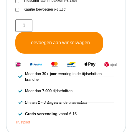
Tijdschrift laten inpakken
(
+
€
1,50
)
Kaartje toevoegen
(
+
€
1,50
)
Toevoegen aan winkelwagen
Meer dan
30+ jaar
ervaring in de tijdschriften
branche
Meer dan
7.000
tijdschriften
Binnen
2 - 3 dagen
in de brievenbus
Gratis verzending
vanaf € 15
Trustpilot