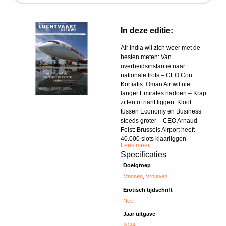
In deze editie:
Air India wil zich weer met de
besten meten: Van
overheidsinstantie naar
nationale trots – CEO Con
Korfiatis: Oman Air wil niet
langer Emirates nadoen – Krap
zitten of riant liggen: Kloof
tussen Economy en Business
steeds groter – CEO Arnaud
Feist: Brussels Airport heeft
40.000 slots klaarliggen
Lees meer
Specificaties
Doelgroep
Mannen
,
Vrouwen
Erotisch tijdschrift
Nee
Jaar uitgave
2024