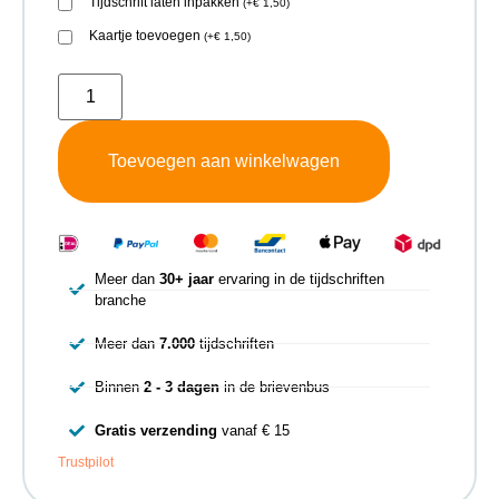
Tijdschrift laten inpakken
(
+
€
1,50
)
Kaartje toevoegen
(
+
€
1,50
)
Toevoegen aan winkelwagen
Meer dan
30+ jaar
ervaring in de tijdschriften
branche
Meer dan
7.000
tijdschriften
Binnen
2 - 3 dagen
in de brievenbus
Gratis verzending
vanaf € 15
Trustpilot