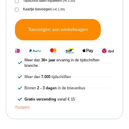
Tijdschrift laten inpakken
(
+
€
1,50
)
Kaartje toevoegen
(
+
€
1,50
)
Toevoegen aan winkelwagen
Meer dan
30+ jaar
ervaring in de tijdschriften
branche
Meer dan
7.000
tijdschriften
Binnen
2 - 3 dagen
in de brievenbus
Gratis verzending
vanaf € 15
Trustpilot