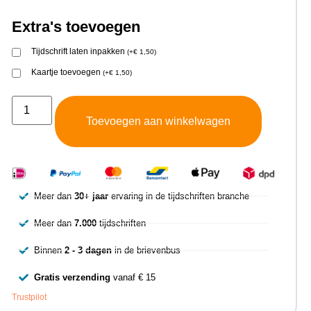
Extra's toevoegen
Tijdschrift laten inpakken
(
+
€
1,50
)
Kaartje toevoegen
(
+
€
1,50
)
Toevoegen aan winkelwagen
Meer dan
30+ jaar
ervaring in de tijdschriften branche
Meer dan
7.000
tijdschriften
Binnen
2 - 3 dagen
in de brievenbus
Gratis verzending
vanaf € 15
Trustpilot