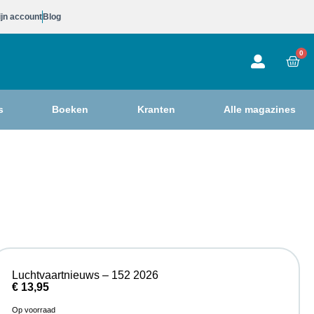
jn account
Blog
0
s
Boeken
Kranten
Alle magazines
Luchtvaartnieuws – 152 2026
€
13,95
Op voorraad