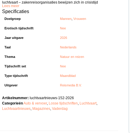
luchtvaart – zakenreisorganisaties bewijzen zich in crisistijd
Lees meer
Specificaties
Doelgroep
Mannen
,
Vrouwen
Erotisch tijdschrift
Nee
Jaar uitgave
2026
Taal
Nederlands
Thema
Natuur en reizen
Tijdschrift set
Nee
Type tijdschrift
Maandblad
Uitgever
Reismedia B.V.
Artikelnummer:
luchtvaartnieuws-152-2026
Categorieën
Auto & vervoer
,
Losse tijdschriften
,
Luchtvaart
,
Luchtvaartnieuws
,
Magazines
,
Vaderdag