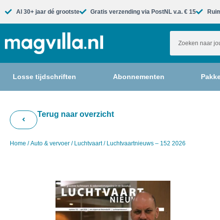
Al 30+ jaar dé grootste​
Gratis verzending via PostNL v.a. € 15
Ruim
Losse tijdschriften
Abonnementen
Pakke
Terug naar overzicht
Home
/
Auto & vervoer
/
Luchtvaart
/ Luchtvaartnieuws – 152 2026