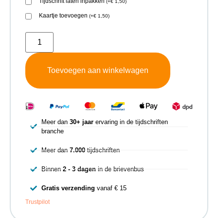
Tijdschrift laten inpakken
(
+
€
1,50
)
Kaartje toevoegen
(
+
€
1,50
)
Toevoegen aan winkelwagen
Meer dan
30+ jaar
ervaring in de tijdschriften
branche
Meer dan
7.000
tijdschriften
Binnen
2 - 3 dagen
in de brievenbus
Gratis verzending
vanaf € 15
Trustpilot