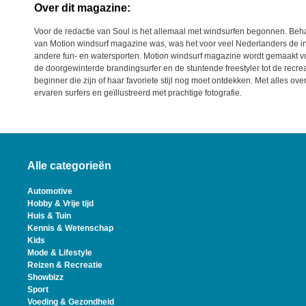
Over dit magazine:
Voor de redactie van Soul is het allemaal met windsurfen begonnen. Beha
van Motion windsurf magazine was, was het voor veel Nederlanders de in
andere fun- en watersporten. Motion windsurf magazine wordt gemaakt v
de doorgewinterde brandingsurfer en de stuntende freestyler tot de recre
beginner die zijn of haar favoriete stijl nog moet ontdekken. Met alles o
ervaren surfers en geïllustreerd met prachtige fotografie.
Alle categorieën
Automotive
Hobby & Vrije tijd
Huis & Tuin
Kennis & Wetenschap
Kids
Mode & Lifestyle
Reizen & Recreatie
Showbizz
Sport
Voeding & Gezondheid