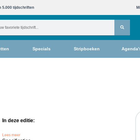
 5.000 tijdschriften​
Mi
tten
Specials
Stripboeken
Agenda'
In deze editie:
Lees meer