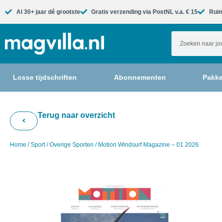
Al 30+ jaar dé grootste​
Gratis verzending via PostNL v.a. € 15
Ruim
Losse tijdschriften
Abonnementen
Pakke
Terug naar overzicht
Home
/
Sport
/
Overige Sporten
/ Motion Windsurf Magazine – 01 2026