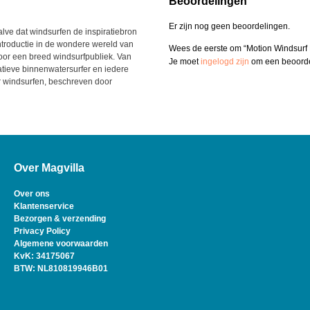
Beoordelingen
Er zijn nog geen beoordelingen.
lve dat windsurfen de inspiratiebron
troductie in de wondere wereld van
Wees de eerste om “Motion Windsurf
oor een breed windsurfpubliek. Van
Je moet
ingelogd zijn
om een beoordel
atieve binnenwatersurfer en iedere
ver windsurfen, beschreven door
Over Magvilla
Over ons
Klantenservice
Bezorgen & verzending
Privacy Policy
Algemene voorwaarden
KvK: 34175067
BTW: NL810819946B01