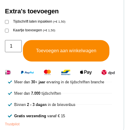
Extra's toevoegen
Tijdschrift laten inpakken
(
+
€
1,50
)
Kaartje toevoegen
(
+
€
1,50
)
Toevoegen aan winkelwagen
Meer dan
30+ jaar
ervaring in de tijdschriften branche
Meer dan
7.000
tijdschriften
Binnen
2 - 3 dagen
in de brievenbus
Gratis verzending
vanaf € 15
Trustpilot