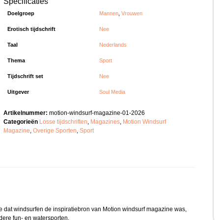
Specificaties
Doelgroep
Mannen
,
Vrouwen
Erotisch tijdschrift
Nee
Taal
Nederlands
Thema
Sport
Tijdschrift set
Nee
Uitgever
Soul Media
Artikelnummer:
motion-windsurf-magazine-01-2026
Categorieën
Losse tijdschriften
,
Magazines
,
Motion Windsurf
Magazine
,
Overige Sporten
,
Sport
e dat windsurfen de inspiratiebron van Motion windsurf magazine was,
dere fun- en watersporten.