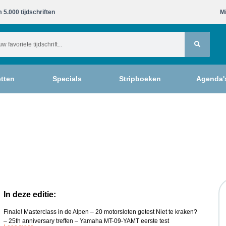
 5.000 tijdschriften​
Mi
tten
Specials
Stripboeken
Agenda'
In deze editie:
Finale! Masterclass in de Alpen – 20 motorsloten getest Niet te kraken?
– 25th anniversary treffen – Yamaha MT-09-YAMT eerste test