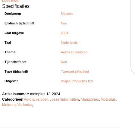
Lees meer
Specificaties
Doelgroep
Mannen
Erotisch tijdschrift
Nee
Jaar uitgave
2024
Taal
Nederlands
Thema
Auto's en motoren
Tijdschrift set
Nee
Type tijdschrift
Tweewekelijks blad
Uitgever
Volgas Producties B.V.
Artikelnummer:
motoplus-18-2024
Categorieën
Auto & vervoer
,
Losse tijdschriften
,
Magazines
,
Motoplus
,
Motoren
,
Vaderdag