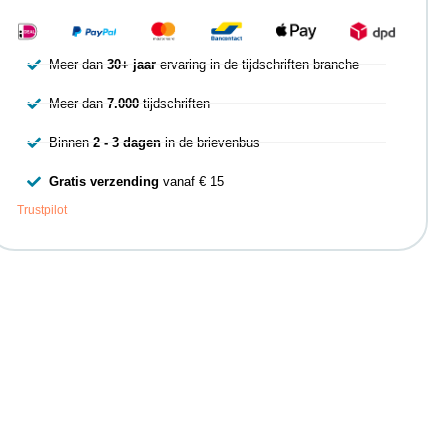
Meer dan
30+ jaar
ervaring in de tijdschriften branche
Meer dan
7.000
tijdschriften
Binnen
2 - 3 dagen
in de brievenbus
Gratis verzending
vanaf € 15
Trustpilot