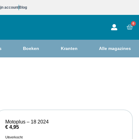
jn account
Blog
0
s
Boeken
Kranten
Alle magazines
Motoplus – 18 2024
€
4,95
Uitverkocht