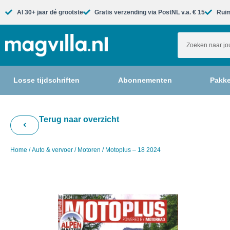
Al 30+ jaar dé grootste​
Gratis verzending via PostNL v.a. € 15
Ruim
Losse tijdschriften
Abonnementen
Pakke
Terug naar overzicht
Home
/
Auto & vervoer
/
Motoren
/ Motoplus – 18 2024