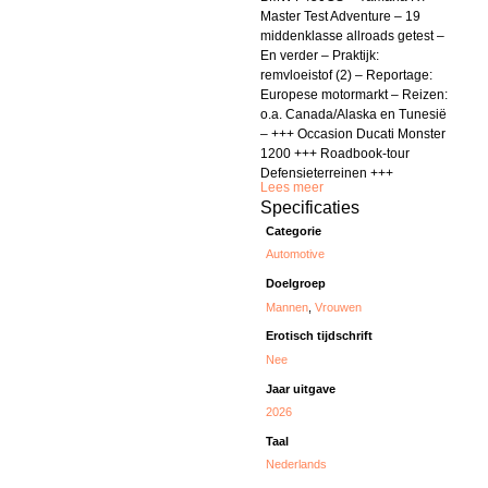
Master Test Adventure – 19
middenklasse allroads getest –
En verder – Praktijk:
remvloeistof (2) – Reportage:
Europese motormarkt – Reizen:
o.a. Canada/Alaska en Tunesië
– +++ Occasion Ducati Monster
1200 +++ Roadbook-tour
Defensieterreinen +++
Lees meer
Specificaties
Categorie
Automotive
Doelgroep
Mannen
,
Vrouwen
Erotisch tijdschrift
Nee
Jaar uitgave
2026
Taal
Nederlands