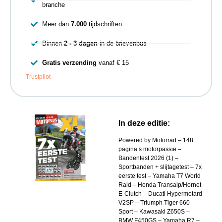
branche
Meer dan
7.000
tijdschriften
Binnen
2 - 3 dagen
in de brievenbus
Gratis verzending
vanaf € 15
Trustpilot
In deze editie:
Powered by Motorrad – 148
pagina’s motorpassie –
Bandentest 2026 (1) –
Sportbanden + slijtagetest – 7x
eerste test – Yamaha T7 World
Raid – Honda Transalp/Hornet
E-Clutch – Ducati Hypermotard
V2SP – Triumph Tiger 660
Sport – Kawasaki Z650S –
BMW F450GS – Yamaha R7 –