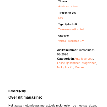
Thema
Auto's en motoren
Tijdschrift set
Nee
Type tijdschrift
Tweemaandelijks blad
Uitgever
Volgas Producties B.V.
Artikelnummer:
motoplus-xl-
03-2026
Categorieën
Auto & vervoer
,
Losse tijdschriften
,
Magazines
,
Motoplus XL
,
Motoren
Beschrijving
Over dit magazine:
Het laatste motornieuws met actuele motortesten, de mooiste reizen,