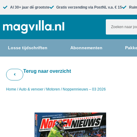
Al 30+ jaar dé grootste​
Gratis verzending via PostNL v.a. € 15
Ruim
Losse tijdschriften
Abonnementen
Pakke
Terug naar overzicht
Home
/
Auto & vervoer
/
Motoren
/ Noppennieuws – 03 2026