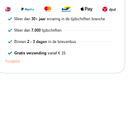
Meer dan
30+ jaar
ervaring in de tijdschriften branche
Meer dan
7.000
tijdschriften
Binnen
2 - 3 dagen
in de brievenbus
Gratis verzending
vanaf € 15
Trustpilot