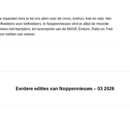
aanden lees je bij ons alles over de cross, endruo, trail en rally. Van
efhebbers voor liefhebbers. In Noppennieuws vind je altijd de mooiste
iews met toprijders, tot racereports van de MXGP, Enduro, Rally en Trail.
nze helden van weleer.
Eerdere edities van Noppennieuws – 03 2026