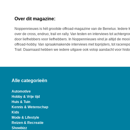
Over dit magazine:
Noppennieuws is hét grootste offroad-magazine van de Benelux. Iedere t
over de cross, endruo, trail en rally. Van testen en interviews tot achter
door liefhebbers voor liefhebbers. In Noppennieuws vind je altijd de mooist
offroad-hobby. Van spraakmakende interviews met toprijders, tot racerep
Trail. Daarnaast hebben we iedere uitgave ook volop aandacht voor histo
Alle categorieën
Automotive
Hobby & Vrije tijd
Huis & Tuin
Kennis & Wetenschap
Kids
Mode & Lifestyle
Reizen & Recreatie
Showbizz