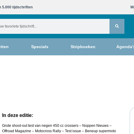
 5.000 tijdschriften​
Mi
tten
Specials
Stripboeken
Agenda'
In deze editie:
Grote shoot-out test van negen 450 cc crossers – Noppen Nieuws –
Offroad Magazine – Motocross Rally – Test issue – Beneup supermoto