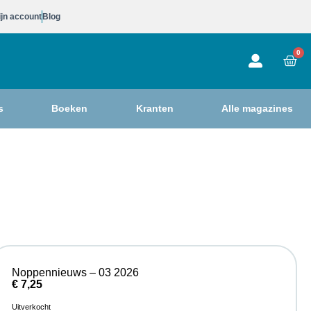
jn account
Blog
0
s
Boeken
Kranten
Alle magazines
Noppennieuws – 03 2026
€
7,25
Uitverkocht