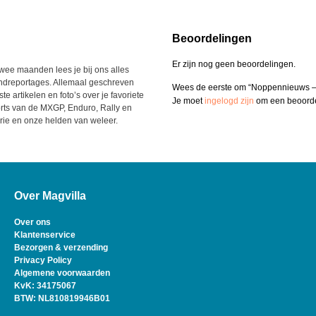
Beoordelingen
Er zijn nog geen beoordelingen.
wee maanden lees je bij ons alles
grondreportages. Allemaal geschreven
Wees de eerste om “Noppennieuws – 
e artikelen en foto’s over je favoriete
Je moet
ingelogd zijn
om een beoordel
orts van de MXGP, Enduro, Rally en
rie en onze helden van weleer.
Over Magvilla
Over ons
Klantenservice
Bezorgen & verzending
Privacy Policy
Algemene voorwaarden
KvK: 34175067
BTW: NL810819946B01