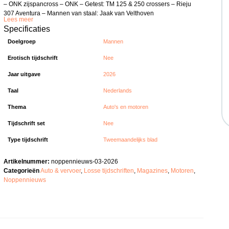
– ONK zijspancross – ONK – Getest: TM 125 & 250 crossers – Rieju
307 Aventura – Mannen van staal: Jaak van Velthoven
Lees meer
Specificaties
Doelgroep
Mannen
Erotisch tijdschrift
Nee
Jaar uitgave
2026
Taal
Nederlands
Thema
Auto's en motoren
Tijdschrift set
Nee
Type tijdschrift
Tweemaandelijks blad
Artikelnummer:
noppennieuws-03-2026
Categorieën
Auto & vervoer
,
Losse tijdschriften
,
Magazines
,
Motoren
,
Noppennieuws