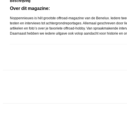
Beschrijving
Over dit magazine:
Noppennieuws is hét grootste offroad-magazine van de Benelux. Iedere twee m
testen en interviews tot achtergrondreportages. Allemaal geschreven door li
artikelen en foto’s over je favoriete offroad-hobby. Van spraakmakende interv
Daarnaast hebben we iedere uitgave ook volop aandacht voor historie en o