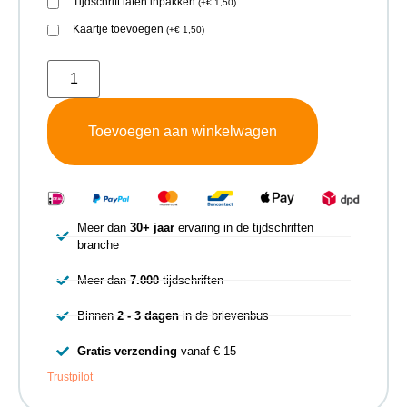
Tijdschrift laten inpakken
(
+
€
1,50
)
Kaartje toevoegen
(
+
€
1,50
)
Toevoegen aan winkelwagen
Meer dan
30+ jaar
ervaring in de tijdschriften
branche
Meer dan
7.000
tijdschriften
Binnen
2 - 3 dagen
in de brievenbus
Gratis verzending
vanaf € 15
Trustpilot